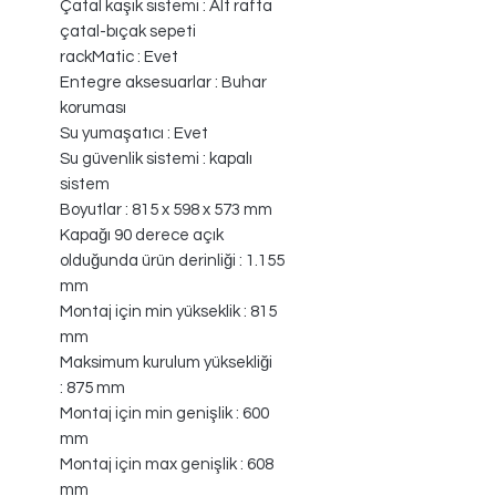
Çatal kaşık sistemi : Alt rafta
çatal-bıçak sepeti
rackMatic : Evet
Entegre aksesuarlar : Buhar
koruması
Su yumaşatıcı : Evet
Su güvenlik sistemi : kapalı
sistem
Boyutlar : 815 x 598 x 573 mm
Kapağı 90 derece açık
olduğunda ürün derinliği : 1.155
mm
Montaj için min yükseklik : 815
mm
Maksimum kurulum yüksekliği
: 875 mm
Montaj için min genişlik : 600
mm
Montaj için max genişlik : 608
mm