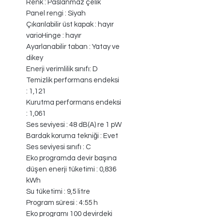
Renk : Paslanmaz çelik
Panel rengi : Siyah
Çıkarılabilir üst kapak : hayır
varioHinge : hayır
Ayarlanabilir taban : Yatay ve
dikey
Enerji verimlilik sınıfı: D
Temizlik performans endeksi
: 1,121
Kurutma performans endeksi
: 1,061
Ses seviyesi : 48 dB(A) re 1 pW
Bardak koruma tekniği : Evet
Ses seviyesi sınıfı : C
Eko programda devir başına
düşen enerji tüketimi : 0,836
kWh
Su tüketimi : 9,5 litre
Program süresi : 4:55 h
Eko programı 100 devirdeki