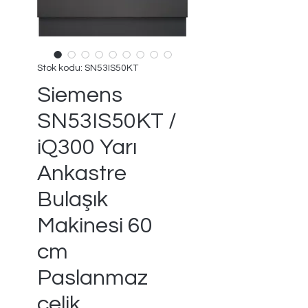
Stok kodu: SN53IS50KT
Siemens
SN53IS50KT /
iQ300 Yarı
Ankastre
Bulaşık
Makinesi 60
cm
Paslanmaz
çelik