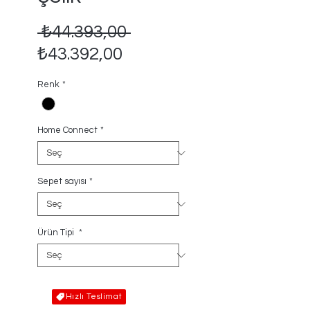
Normal
 ₺44.393,00 
İndirimli
Fiyat
₺43.392,00
Fiyat
Renk
*
Home Connect
*
Sepet sayısı
*
Ürün Tipi
*
Hızlı Teslimat