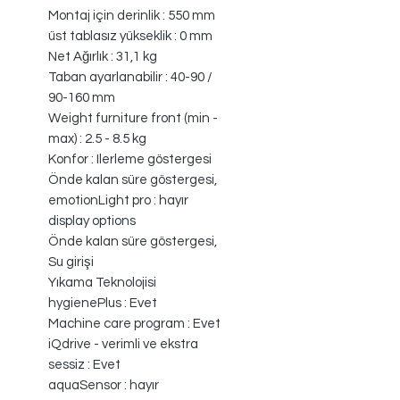
Montaj için derinlik : 550 mm
üst tablasız yükseklik : 0 mm
Net Ağırlık : 31,1 kg
Taban ayarlanabilir : 40-90 /
90-160 mm
Weight furniture front (min -
max) : 2.5 - 8.5 kg
Konfor : Ilerleme göstergesi
Önde kalan süre göstergesi,
emotionLight pro : hayır
display options
Önde kalan süre göstergesi,
Su girişi
Yıkama Teknolojisi
hygienePlus : Evet
Machine care program : Evet
iQdrive - verimli ve ekstra
sessiz : Evet
aquaSensor : hayır