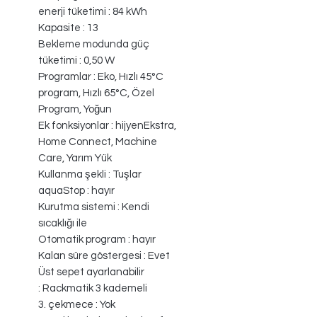
enerji tüketimi : 84 kWh
Kapasite : 13
Bekleme modunda güç
tüketimi : 0,50 W
Programlar : Eko, Hızlı 45°C
program, Hızlı 65°C, Özel
Program, Yoğun
Ek fonksiyonlar : hijyenEkstra,
Home Connect, Machine
Care, Yarım Yük
Kullanma şekli : Tuşlar
aquaStop : hayır
Kurutma sistemi : Kendi
sıcaklığı ile
Otomatik program : hayır
Kalan süre göstergesi : Evet
Üst sepet ayarlanabilir
: Rackmatik 3 kademeli
3. çekmece : Yok