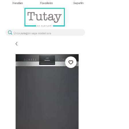
Hesabım
Favorilerim
Sepetim