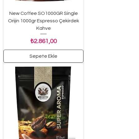
New Coffee SO1000GR Single
Orijin 1000gr Espresso Çekirdek
Kahve
Fiyat
₺2.861,00
Sepete Ekle