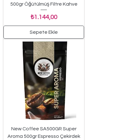
500gr Öğütülmüş Filtre Kahve
Fiyat
₺1.144,00
Sepete Ekle
New Coffee SA500GR Super
Aroma 500gr Espresso Çekirdek