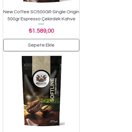
New Coffee SO500GR Single Origin
500gr Espresso Çekirdek Kahve
Fiyat
₺1.589,00
Sepete Ekle