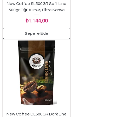
New Coffee SL500GR Soft Line
500gr Öğütülmüş Filtre Kahve
Fiyat
₺1.144,00
Sepete Ekle
New Coffee DL500GR Dark Line