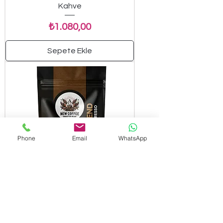
Kahve
Fiyat
₺1.080,00
Sepete Ekle
Phone
Email
WhatsApp
New Coffee SB500GR Selection
Blend 500gr Espresso Çekirdek