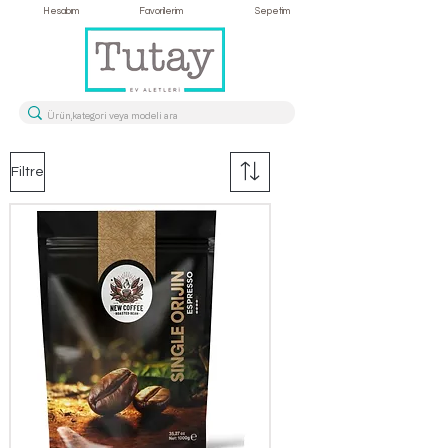
Hesabım
Favorilerim
Sepetim
Filtre