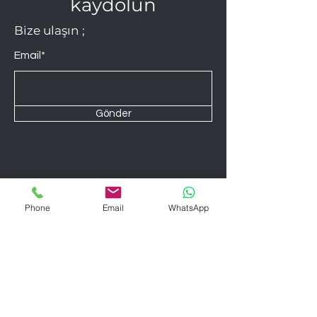
kaydolun
Bize ulaşın ;
Email*
Gönder
Daha Fazlası
Phone
Email
WhatsApp
Bizim hikayemiz
Markalar
Mağazalar
İletişim