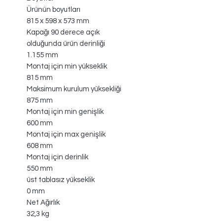
Ürünün boyutları
815 x 598 x 573 mm
Kapağı 90 derece açık
olduğunda ürün derinliği
1.155 mm
Montaj için min yükseklik
815 mm
Maksimum kurulum yüksekliği
875 mm
Montaj için min genişlik
600 mm
Montaj için max genişlik
608 mm
Montaj için derinlik
550 mm
üst tablasız yükseklik
0 mm
Net Ağırlık
32,3 kg