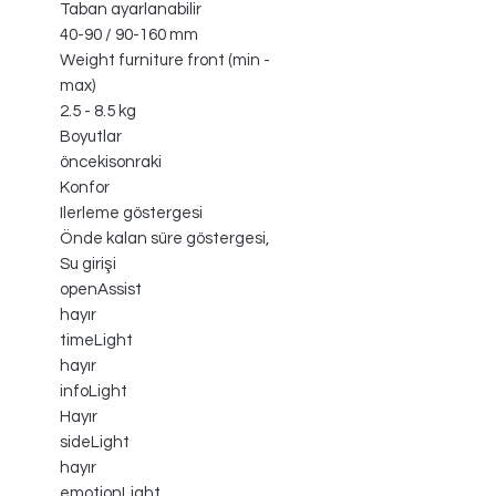
Taban ayarlanabilir
40-90 / 90-160 mm
Weight furniture front (min -
max)
2.5 - 8.5 kg
Boyutlar
öncekisonraki
Konfor
Ilerleme göstergesi
Önde kalan süre göstergesi,
Su girişi
openAssist
hayır
timeLight
hayır
infoLight
Hayır
sideLight
hayır
emotionLight