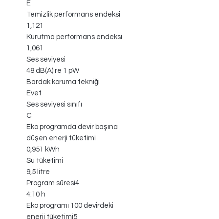
E
Temizlik performans endeksi
1,121
Kurutma performans endeksi
1,061
Ses seviyesi
48 dB(A) re 1 pW
Bardak koruma tekniği
Evet
Ses seviyesi sınıfı
C
Eko programda devir başına
düşen enerji tüketimi
0,951 kWh
Su tüketimi
9,5 litre
Program süresi4
4:10 h
Eko programı 100 devirdeki
enerji tüketimi5