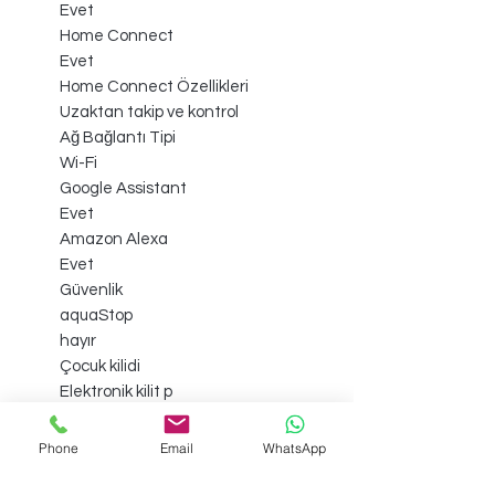
Evet
Home Connect
Evet
Home Connect Özellikleri
Uzaktan takip ve kontrol
Ağ Bağlantı Tipi
Wi-Fi
Google Assistant
Evet
Amazon Alexa
Evet
Güvenlik
aquaStop
hayır
Çocuk kilidi
Elektronik kilit p
Phone
Email
WhatsApp
Sadece İstanbul İçi Ücretsiz Teslimat