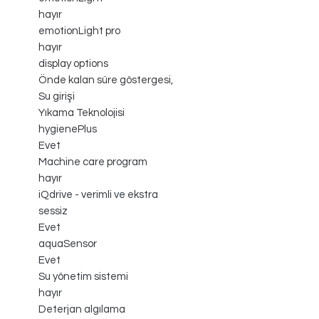
hayır
emotionLight pro
hayır
display options
Önde kalan süre göstergesi,
Su girişi
Yıkama Teknolojisi
hygienePlus
Evet
Machine care program
hayır
iQdrive - verimli ve ekstra
sessiz
Evet
aquaSensor
Evet
Su yönetim sistemi
hayır
Deterjan algılama