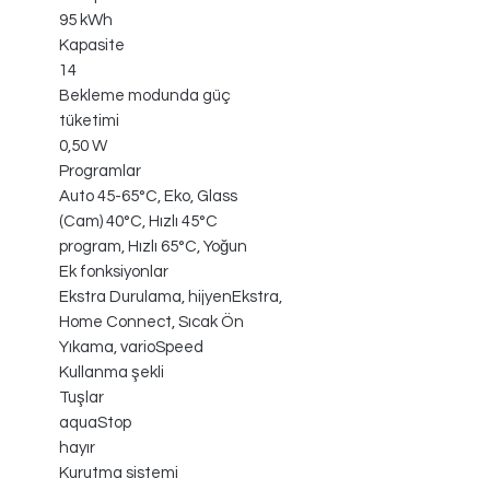
95 kWh
Kapasite
14
Bekleme modunda güç
tüketimi
0,50 W
Programlar
Auto 45-65°C, Eko, Glass
(Cam) 40°C, Hızlı 45°C
program, Hızlı 65°C, Yoğun
Ek fonksiyonlar
Ekstra Durulama, hijyenEkstra,
Home Connect, Sıcak Ön
Yıkama, varioSpeed
Kullanma şekli
Tuşlar
aquaStop
hayır
Kurutma sistemi