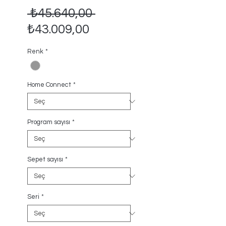
Normal
 ₺45.640,00 
İndirimli
Fiyat
₺43.009,00
Fiyat
Renk
*
Home Connect
*
Program sayısı
*
Sepet sayısı
*
Seri
*