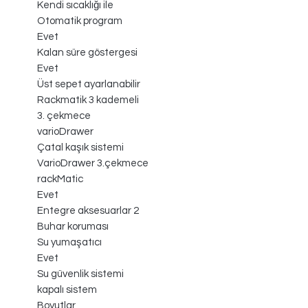
Kendi sıcaklığı ile
Otomatik program
Evet
Kalan süre göstergesi
Evet
Üst sepet ayarlanabilir
Rackmatik 3 kademeli
3. çekmece
varioDrawer
Çatal kaşık sistemi
VarioDrawer 3.çekmece
rackMatic
Evet
Entegre aksesuarlar 2
Buhar koruması
Su yumaşatıcı
Evet
Su güvenlik sistemi
kapalı sistem
Boyutlar