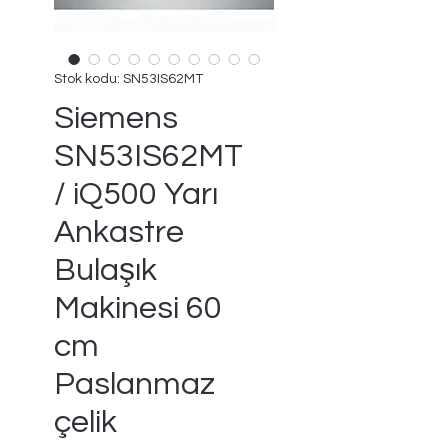
Stok kodu: SN53IS62MT
Siemens
SN53IS62MT
/ iQ500 Yarı
Ankastre
Bulaşık
Makinesi 60
cm
Paslanmaz
çelik