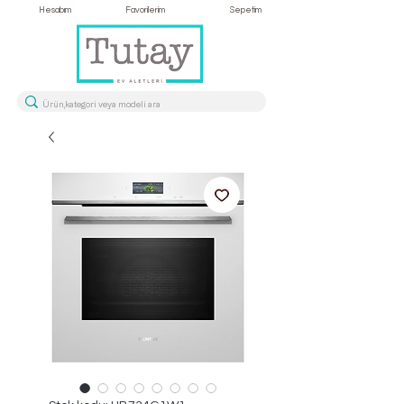
Hesabım
Favorilerim
Sepetim