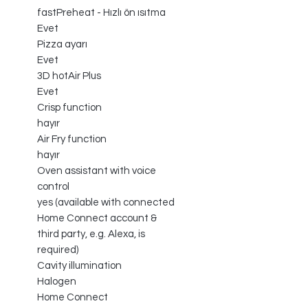
fastPreheat - Hızlı ön ısıtma
Evet
Pizza ayarı
Evet
3D hotAir Plus
Evet
Crisp function
hayır
Air Fry function
hayır
Oven assistant with voice
control
yes (available with connected
Home Connect account &
third party, e.g. Alexa, is
required)
Cavity illumination
Halogen
Home Connect