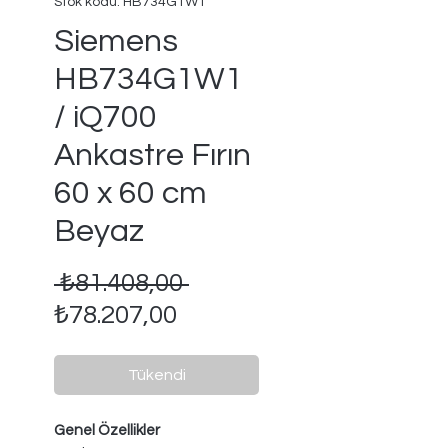
Stok kodu: HB734G1W1
Siemens
HB734G1W1
/ iQ700
Ankastre Fırın
60 x 60 cm
Beyaz
Normal
 ₺81.408,00 
İndirimli
Fiyat
₺78.207,00
Fiyat
Tükendi
Genel Özellikler