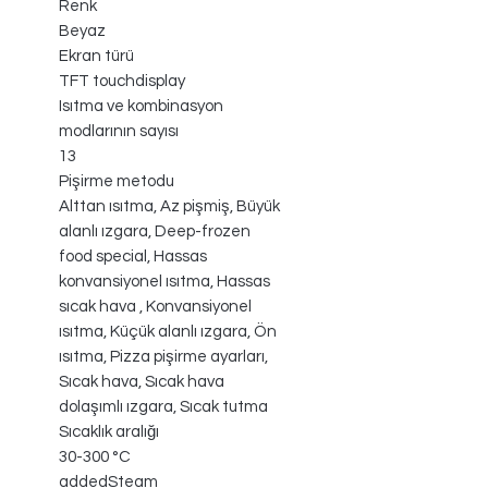
Renk
Beyaz
Ekran türü
TFT touchdisplay
Isıtma ve kombinasyon
modlarının sayısı
13
Pişirme metodu
Alttan ısıtma, Az pişmiş, Büyük
alanlı ızgara, Deep-frozen
food special, Hassas
konvansiyonel ısıtma, Hassas
sıcak hava , Konvansiyonel
ısıtma, Küçük alanlı ızgara, Ön
ısıtma, Pizza pişirme ayarları,
Sıcak hava, Sıcak hava
dolaşımlı ızgara, Sıcak tutma
Sıcaklık aralığı
30-300 °C
addedSteam