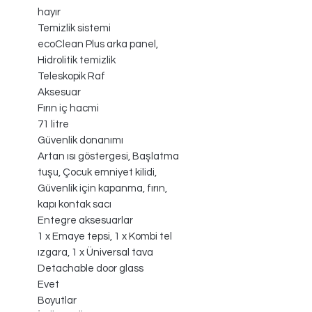
hayır
Temizlik sistemi
ecoClean Plus arka panel,
Hidrolitik temizlik
Teleskopik Raf
Aksesuar
Fırın iç hacmi
71 litre
Güvenlik donanımı
Artan ısı göstergesi, Başlatma
tuşu, Çocuk emniyet kilidi,
Güvenlik için kapanma, fırın,
kapı kontak sacı
Entegre aksesuarlar
1 x Emaye tepsi, 1 x Kombi tel
ızgara, 1 x Üniversal tava
Detachable door glass
Evet
Boyutlar