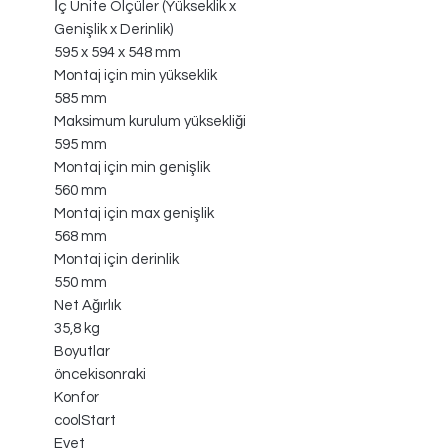
İç Ünite Ölçüler (Yükseklik x
Genişlik x Derinlik)
595 x 594 x 548 mm
Montaj için min yükseklik
585 mm
Maksimum kurulum yüksekliği
595 mm
Montaj için min genişlik
560 mm
Montaj için max genişlik
568 mm
Montaj için derinlik
550 mm
Net Ağırlık
35,8 kg
Boyutlar
öncekisonraki
Konfor
coolStart
Evet