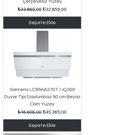
Çerçevesiz Yüzey
Normal Fiyat
İndirimli Fiyat
₺33.860,00
₺32.859,00
Sepete Ekle
Siemens LC95KA270T / iQ300
Duvar Tipi Davlumbaz 90 cm Beyaz
Cam Yüzey
Normal Fiyat
İndirimli Fiyat
₺46.606,00
₺45.365,00
Sepete Ekle