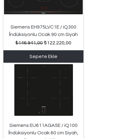
Siemens EH975LVC1E / iQ300
İndüksiyonlu Ocak 90 cm Siyah
Normal Fiyat
İndirimli Fiyat
₺146.941,00
₺122.220,00
Sepete Ekle
Siemens EU611AGA5E / iQ100
İndüksiyonlu Ocak 60 cm Siyah,