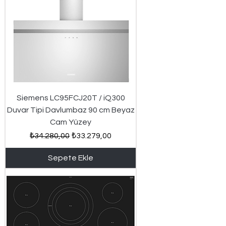
Siemens LC95FCJ20T / iQ300
Duvar Tipi Davlumbaz 90 cm Beyaz
Cam Yüzey
Normal Fiyat
İndirimli Fiyat
₺34.280,00
₺33.279,00
Sepete Ekle