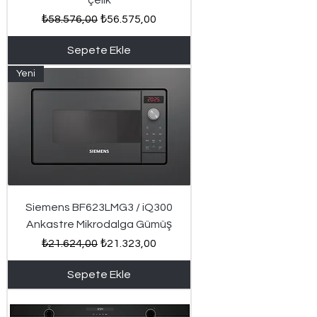
çelik
Normal Fiyat
İndirimli Fiyat
₺58.576,00
₺56.575,00
Sepete Ekle
Yeni
Siemens BF623LMG3 / iQ300
Ankastre Mikrodalga Gümüş
Normal Fiyat
İndirimli Fiyat
₺21.624,00
₺21.323,00
Sepete Ekle