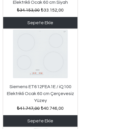
Elektrikli Ocak 60 cm Siyah
Normal Fiyat
İndirimli Fiyat
₺34.153,00
₺33.152,00
Sepete Ekle
Siemens ET612FEA1E / iQ100
Elektrikli Ocak 60 cm Çerçevesiz
Yüzey
Normal Fiyat
İndirimli Fiyat
₺41.747,00
₺40.746,00
Sepete Ekle