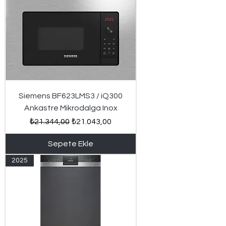
Siemens BF623LMS3 / iQ300
Ankastre Mikrodalga Inox
Normal Fiyat
İndirimli Fiyat
₺21.344,00
₺21.043,00
Sepete Ekle
2025