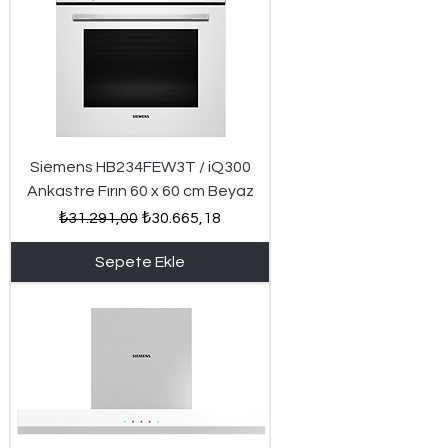
Siemens HB234FEW3T / iQ300
Ankastre Fırın 60 x 60 cm Beyaz
Normal Fiyat
İndirimli Fiyat
₺31.291,00
₺30.665,18
Sepete Ekle