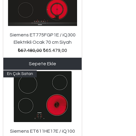
Siemens ET775FGP1E / iQ300
Elektrikli Ocak 70 cm Siyah
Normal Fiyat
İndirimli Fiyat
₺67.480,00
₺65.479,00
Sepete Ekle
En Çok Satan
Siemens ET611HE17E / iQ100