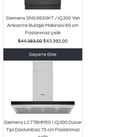
Siemens SN53IS50KT / iQ300 Yarı
Ankastre Bulaşık Makinesi 60 cm
Paslanmaz çelik
Normal Fiyat
İndirimli Fiyat
₺44.393,00
₺43.392,00
Sepete Ekle
Siemens LC77BHM50 / iQ300 Duvar
Tipi Davlumbaz 75 cm Paslanmaz