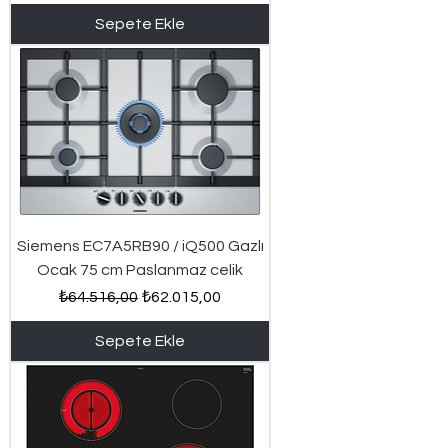
Sepete Ekle
Siemens EC7A5RB90 / iQ500 Gazlı
Ocak 75 cm Paslanmaz celik
Normal Fiyat
İndirimli Fiyat
₺64.516,00
₺62.015,00
Sepete Ekle