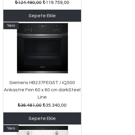
Normal Fiyat
İndirimli Fiyat
₺124.490,00
₺119.759,00
Sepete Ekle
Yeni
Siemens HB237FEG5T / iQ500
Ankastre Fırın 60 x 60 cm darkSteel
Line
Normal Fiyat
İndirimli Fiyat
₺36.481,00
₺35.340,00
Sepete Ekle
Yeni