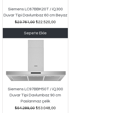
Siemens LC67BBK20T / iQ300
Duvar Tipi Davlumbaz 60 cm Beyaz
Normal Fiyat
İndirimli Fiyat
₺23.761,00
₺22.520,00
Sepete Ekle
Siemens LC97BBM50T / iQ300
Duvar Tipi Davlumbaz 90 cm
Paslanmaz çelik
Normal Fiyat
İndirimli Fiyat
₺54.289,00
₺53.048,00