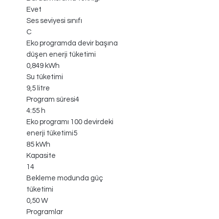
Evet
Ses seviyesi sınıfı
C
Eko programda devir başına
düşen enerji tüketimi
0,849 kWh
Su tüketimi
9,5 litre
Program süresi4
4:55 h
Eko programı 100 devirdeki
enerji tüketimi5
85 kWh
Kapasite
14
Bekleme modunda güç
tüketimi
0,50 W
Programlar