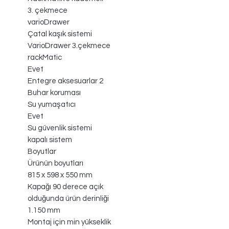
3. çekmece
varioDrawer
Çatal kaşık sistemi
VarioDrawer 3.çekmece
rackMatic
Evet
Entegre aksesuarlar 2
Buhar koruması
Su yumaşatıcı
Evet
Su güvenlik sistemi
kapalı sistem
Boyutlar
Ürünün boyutları
815 x 598 x 550 mm
Kapağı 90 derece açık
olduğunda ürün derinliği
1.150 mm
Montaj için min yükseklik