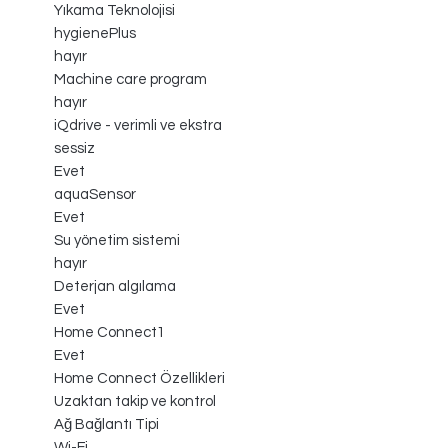
Yıkama Teknolojisi
hygienePlus
hayır
Machine care program
hayır
iQdrive - verimli ve ekstra
sessiz
Evet
aquaSensor
Evet
Su yönetim sistemi
hayır
Deterjan algılama
Evet
Home Connect1
Evet
Home Connect Özellikleri
Uzaktan takip ve kontrol
Ağ Bağlantı Tipi
Wi-Fi