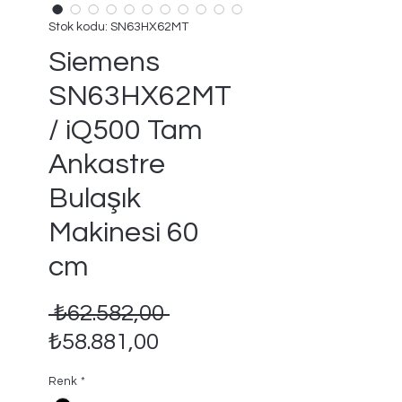
Stok kodu: SN63HX62MT
Siemens
SN63HX62MT
/ iQ500 Tam
Ankastre
Bulaşık
Makinesi 60
cm
Normal
 ₺62.582,00 
İndirimli
Fiyat
₺58.881,00
Fiyat
Renk
*