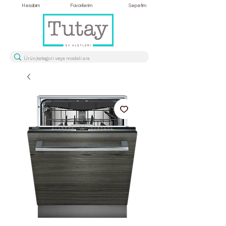
Hesabım
Favorilerim
Sepetim