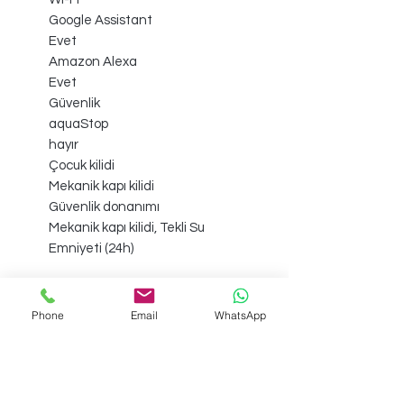
Google Assistant
Evet
Amazon Alexa
Evet
Güvenlik
aquaStop
hayır
Çocuk kilidi
Mekanik kapı kilidi
Güvenlik donanımı
Mekanik kapı kilidi, Tekli Su
Emniyeti (24h)
Phone
Email
WhatsApp
Sadece İstanbul İçi Ücretsiz Teslimat
Yapılmaktadır.