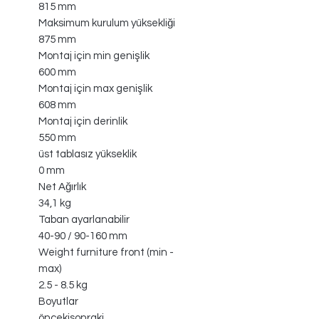
815 mm
Maksimum kurulum yüksekliği
875 mm
Montaj için min genişlik
600 mm
Montaj için max genişlik
608 mm
Montaj için derinlik
550 mm
üst tablasız yükseklik
0 mm
Net Ağırlık
34,1 kg
Taban ayarlanabilir
40-90 / 90-160 mm
Weight furniture front (min -
max)
2.5 - 8.5 kg
Boyutlar
öncekisonraki