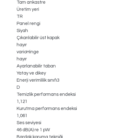
Tam ankastre
Üretim yeri
TR
Panel rengi
Siyah
Çıkarılabilir üst kapak
hayır
varioHinge
hayır
Ayarlanabilir taban
Yatay ve dikey
Enerji verimlilik sınıfı3
D
Temizlik performans endeksi
1,121
Kurutma performans endeksi
1,061
Ses seviyesi
46 dB(A) re 1 pW
Bardak koruma tekniği