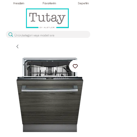
Hesabım
Favorilerim
Sepetim