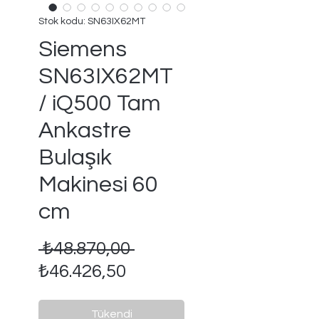
Stok kodu: SN63IX62MT
Siemens
SN63IX62MT
/ iQ500 Tam
Ankastre
Bulaşık
Makinesi 60
cm
Normal
 ₺48.870,00 
İndirimli
Fiyat
₺46.426,50
Fiyat
Tükendi