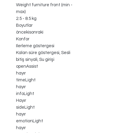
Weight furniture front (min -
max)
2.5 - 8.5 kg
Boyutlar
öncekisonraki
Konfor
Ilerleme göstergesi
Kalan süre göstergesi, Sesli
bitiş sinyali, Su girişi
openAssist
hayır
timeLight
hayır
infoLight
Hayır
sideLight
hayır
emotionLight
hayır