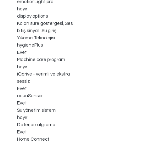
emotionLight pro
hayır
display options
Kalan süre göstergesi, Sesli
bitiş sinyali, Su girişi
Yıkama Teknolojisi
hygienePlus
Evet
Machine care program
hayır
iQdrive - verimli ve ekstra
sessiz
Evet
aquaSensor
Evet
Su yönetim sistemi
hayır
Deterjan algılama
Evet
Home Connect