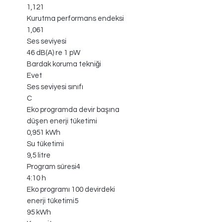
1,121
Kurutma performans endeksi
1,061
Ses seviyesi
46 dB(A) re 1 pW
Bardak koruma tekniği
Evet
Ses seviyesi sınıfı
C
Eko programda devir başına
düşen enerji tüketimi
0,951 kWh
Su tüketimi
9,5 litre
Program süresi4
4:10 h
Eko programı 100 devirdeki
enerji tüketimi5
95 kWh