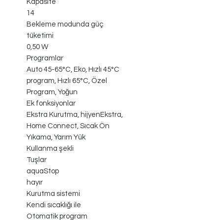
Kapasite
14
Bekleme modunda güç
tüketimi
0,50 W
Programlar
Auto 45-65°C, Eko, Hızlı 45°C
program, Hızlı 65°C, Özel
Program, Yoğun
Ek fonksiyonlar
Ekstra Kurutma, hijyenEkstra,
Home Connect, Sıcak Ön
Yıkama, Yarım Yük
Kullanma şekli
Tuşlar
aquaStop
hayır
Kurutma sistemi
Kendi sıcaklığı ile
Otomatik program