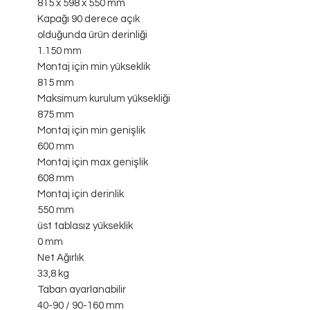
815 x 598 x 550 mm
Kapağı 90 derece açık
olduğunda ürün derinliği
1.150 mm
Montaj için min yükseklik
815 mm
Maksimum kurulum yüksekliği
875 mm
Montaj için min genişlik
600 mm
Montaj için max genişlik
608 mm
Montaj için derinlik
550 mm
üst tablasız yükseklik
0 mm
Net Ağırlık
33,8 kg
Taban ayarlanabilir
40-90 / 90-160 mm