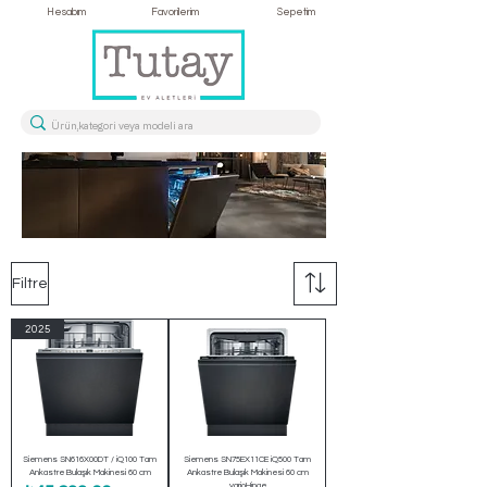
Hesabım
Favorilerim
Sepetim
Filtre
2025
Siemens SN616X00DT / iQ100 Tam
Siemens SN75EX11CE iQ500 Tam
Ankastre Bulaşık Makinesi 60 cm
Ankastre Bulaşık Makinesi 60 cm
varioHinge