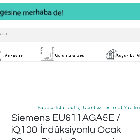
Ankastre
Görüntü & Ses
Küçük Ev Al
Sadece İstanbul İçi Ücretsiz Teslimat Yapılm
Siemens EU611AGA5E /
iQ100 İndüksiyonlu Ocak