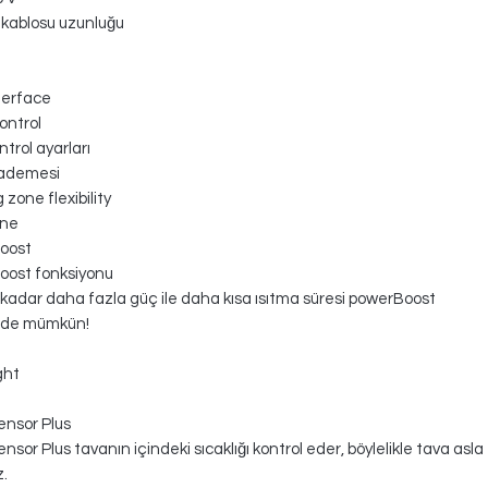
k kablosu uzunluğu
terface
ontrol
ntrol ayarları
kademesi
zone flexibility
one
oost
oost fonksiyonu
kadar daha fazla güç ile daha kısa ısıtma süresi powerBoost
nde mümkün!
ght
ensor Plus
nsor Plus tavanın içindeki sıcaklığı kontrol eder, böylelikle tava asla
.