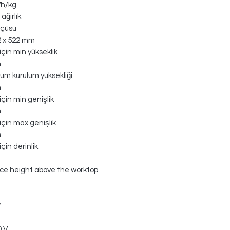
Wh/kg
ağırlık
lçüsü
2 x 522 mm
için min yükseklik
m
m kurulum yüksekliği
m
için min genişlik
m
için max genişlik
m
çin derinlik
ce height above the worktop
W
0 V