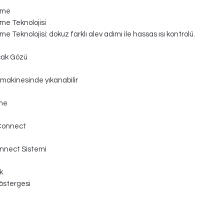
ame
me Teknolojisi
e Teknolojisi: dokuz farklı alev adımı ile hassas ısı kontrolü.
ak Gözü
 makinesinde yıkanabilir
me
Connect
nnect Sistemi
k
 göstergesi