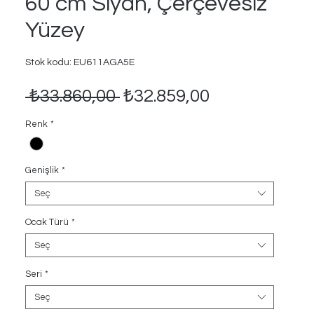
60 cm Siyah, Çerçevesiz
Yüzey
Stok kodu: EU611AGA5E
Normal
İndirimli
 ₺33.860,00 
₺32.859,00
Fiyat
Fiyat
Renk
*
Genişlik
*
Seç
Ocak Türü
*
Seç
Seri
*
Seç