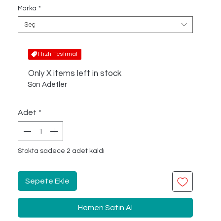
Marka
*
Seç
Hızlı Teslimat
Only X items left in stock
Son Adetler
Adet
*
Stokta sadece 2 adet kaldı
Sepete Ekle
Hemen Satın Al