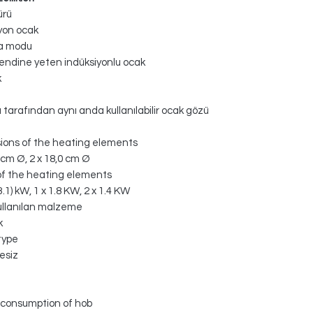
ürü
yon ocak
a modu
endine yeten indüksiyonlu ocak
k
ı tarafından aynı anda kullanılabilir ocak gözü
ions of the heating elements
5 cm Ø, 2 x 18,0 cm Ø
f the heating elements
(3.1) kW, 1 x 1.8 KW, 2 x 1.4 KW
ullanılan malzeme
k
type
esiz
 consumption of hob