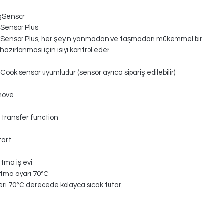
gSensor
Sensor Plus
gSensor Plus, her şeyin yanmadan ve taşmadan mükemmel bir
hazırlanması için ısıyı kontrol eder.
Cook sensör uyumludur (sensör ayrıca sipariş edilebilir)
move
 transfer function
tart
utma işlevi
utma ayarı 70°C
ri 70°C derecede kolayca sıcak tutar.