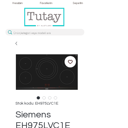
Hesabım
Favorilerim
Sepetim
Stok kodu: EH975LVC1E
Siemens
EH975LVC1E