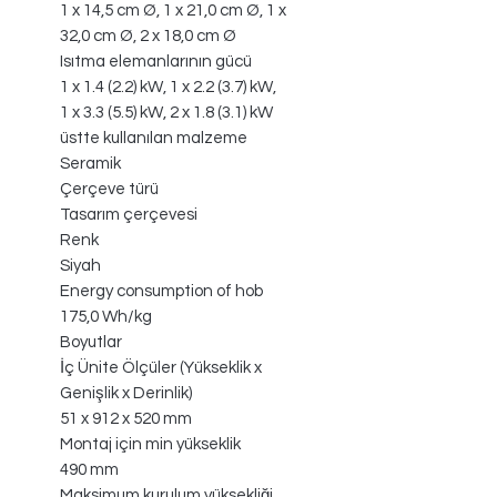
1 x 14,5 cm Ø, 1 x 21,0 cm Ø, 1 x
32,0 cm Ø, 2 x 18,0 cm Ø
Isıtma elemanlarının gücü
1 x 1.4 (2.2) kW, 1 x 2.2 (3.7) kW,
1 x 3.3 (5.5) kW, 2 x 1.8 (3.1) kW
üstte kullanılan malzeme
Seramik
Çerçeve türü
Tasarım çerçevesi
Renk
Siyah
Energy consumption of hob
175,0 Wh/kg
Boyutlar
İç Ünite Ölçüler (Yükseklik x
Genişlik x Derinlik)
51 x 912 x 520 mm
Montaj için min yükseklik
490 mm
Maksimum kurulum yüksekliği