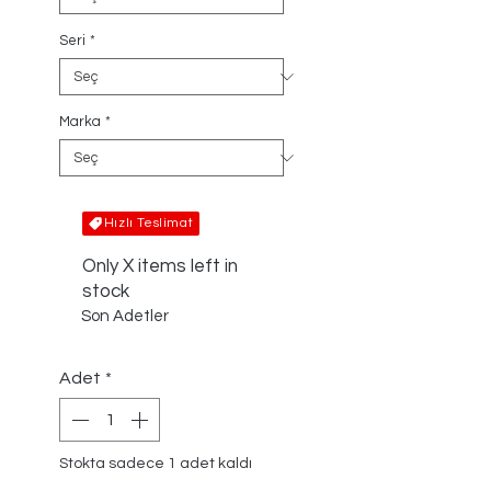
Seri
*
Marka
*
Hızlı Teslimat
Only X items left in
stock
Son Adetler
Adet
*
Stokta sadece 1 adet kaldı