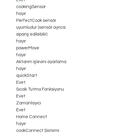
cookingSensor
hayır
PerfectCook sensör
uyumludur (sensör ayrıca
sipariş edilebilir)
hayır
powerMove
hayır
Aktarım işlevini ayarlama
hayır
quickStart
Evet
Sıcak Tutma Fonksiyonu
Evet
Zamanlayıcı
Evet
Home Connect
hayır
cookConnect Sistemi