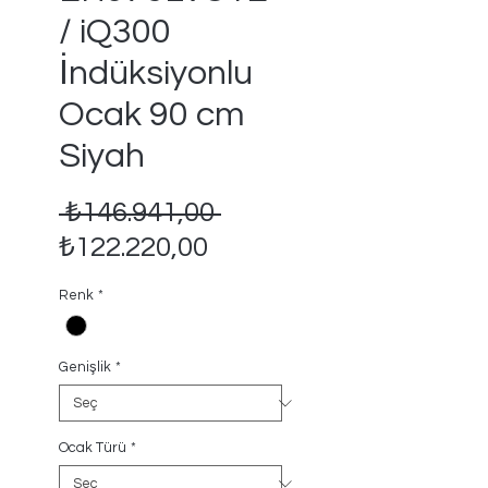
/ iQ300
İndüksiyonlu
Ocak 90 cm
Siyah
Normal
 ₺146.941,00 
İndirimli
Fiyat
₺122.220,00
Fiyat
Renk
*
Genişlik
*
Ocak Türü
*