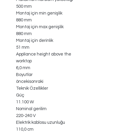
500 mm
Montaj için min genişlik
880 mm
Montaj için max genişlik
880 mm
Montaj için derinlik
51 mm
Appliance height above the
worktop
6,0 mm
Boyutlar
öncekisonraki
Teknik Özellikler
Güç
11.100 W
Nominal gerilim
220-240 V
Elektrik kablosu uzunluğu
110,0 cm