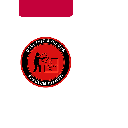
İle 48 Saat İçinde
Adresinde.