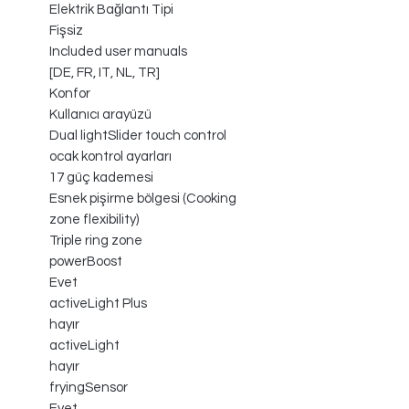
Elektrik Bağlantı Tipi
Fişsiz
Included user manuals
[DE, FR, IT, NL, TR]
Konfor
Kullanıcı arayüzü
Dual lightSlider touch control
ocak kontrol ayarları
17 güç kademesi
Esnek pişirme bölgesi (Cooking
zone flexibility)
Triple ring zone
powerBoost
Evet
activeLight Plus
hayır
activeLight
hayır
fryingSensor
Evet