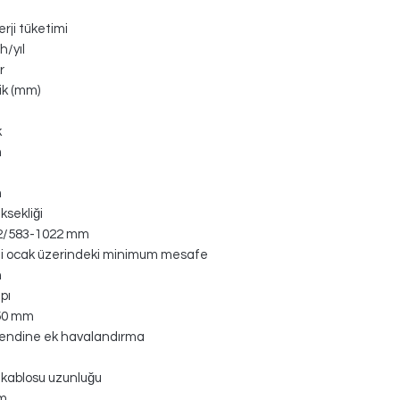
nerji tüketimi
h/yıl
r
ik (mm)
k
m
m
ksekliği
2/583-1022 mm
kli ocak üzerindeki minimum mesafe
m
pı
150 mm
kendine ek havalandırma
k kablosu uzunluğu
cm