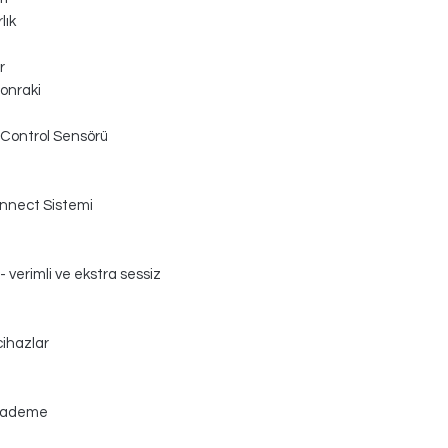
lık
r
onraki
Control Sensörü
nnect Sistemi
- verimli ve ekstra sessiz
cihazlar
kademe