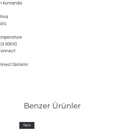
n kumanda
atma
ürü
temperature
(3.500 K)
Connect
nnect Sistemi
Benzer Ürünler
Yeni