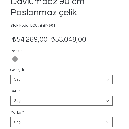
Davlumbaz 90 cm
Paslanmaz çelik
Stok kodu: LC97BBM50T
Normal
İndirimli
 ₺54.289,00 
₺53.048,00
Fiyat
Fiyat
Renk
*
Genişlik
*
Seç
Seri
*
Seç
Marka
*
Seç