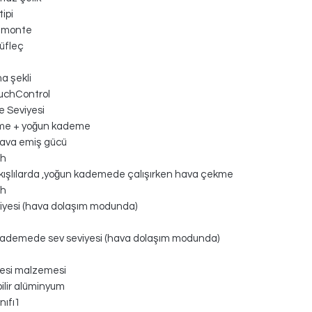
ipi
 monte
üfleç
a şekli
uchControl
 Seviyesi
me + yoğun kademe
hava emiş gücü
/h
kışlılarda ,yoğun kademede çalışırken hava çekme
/h
iyesi (hava dolaşım modunda)
kademede sev seviyesi (hava dolaşım modunda)
tresi malzemesi
ilir alüminyum
ınıfı1