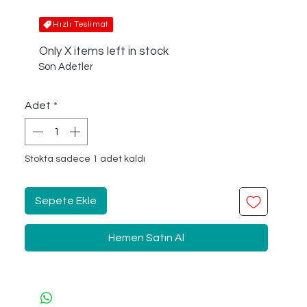
Hızlı Teslimat
Only X items left in stock
Son Adetler
Adet
*
Stokta sadece 1 adet kaldı
Sepete Ekle
Hemen Satın Al