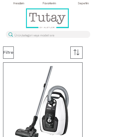
Hesabım
Favorilerim
Sepetim
Filtre