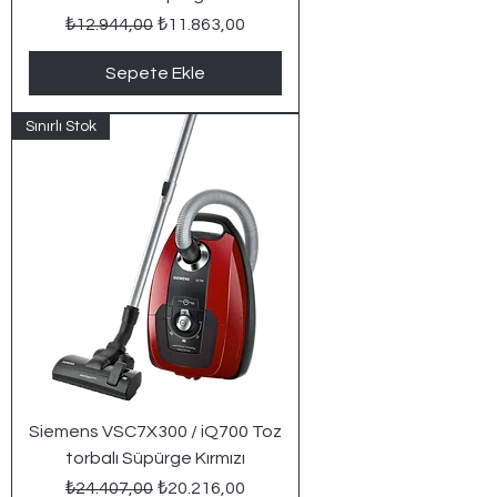
Normal Fiyat
İndirimli Fiyat
₺12.944,00
₺11.863,00
Sepete Ekle
Sınırlı Stok
Siemens VSC7X300 / iQ700 Toz
torbalı Süpürge Kırmızı
Normal Fiyat
İndirimli Fiyat
₺24.407,00
₺20.216,00