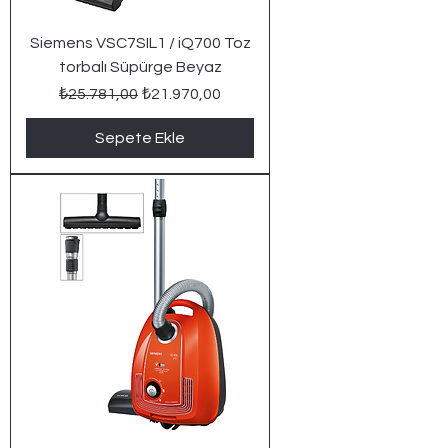
Siemens VSC7SIL1 / iQ700 Toz
torbalı Süpürge Beyaz
Normal Fiyat
İndirimli Fiyat
₺25.781,00
₺21.970,00
Sepete Ekle