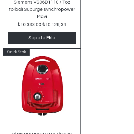
Siemens VS06B1110 / Toz
torbalı Süpürge synchropower
Mavi
Normal Fiyat
İndirimli Fiyat
₺10.333,00
₺10.126,34
Sepete Ekle
Sınırlı Stok