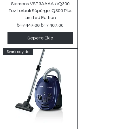
Siemens VSP3AAAA / iQ300
Toz torbalı Süpürge iQ300 Plus
Limited Edition
Normal Fiyat
İndirimli Fiyat
₺17.447,00
₺17.407,00
Sepete Ekle
Sınırlı sayıda