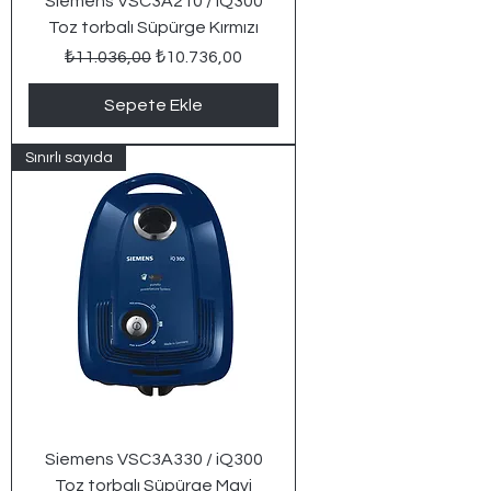
Siemens VSC3A210 / iQ300
Toz torbalı Süpürge Kırmızı
Normal Fiyat
İndirimli Fiyat
₺11.036,00
₺10.736,00
Sepete Ekle
Sınırlı sayıda
Siemens VSC3A330 / iQ300
Toz torbalı Süpürge Mavi