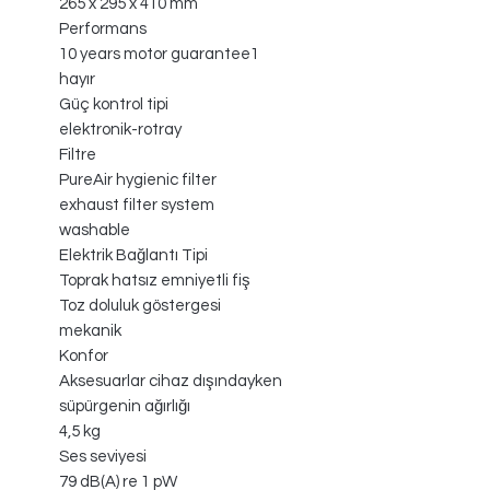
265 x 295 x 410 mm
Performans
10 years motor guarantee1
hayır
Güç kontrol tipi
elektronik-rotray
Filtre
PureAir hygienic filter
exhaust filter system
washable
Elektrik Bağlantı Tipi
Toprak hatsız emniyetli fiş
Toz doluluk göstergesi
mekanik
Konfor
Aksesuarlar cihaz dışındayken
süpürgenin ağırlığı
4,5 kg
Ses seviyesi
79 dB(A) re 1 pW