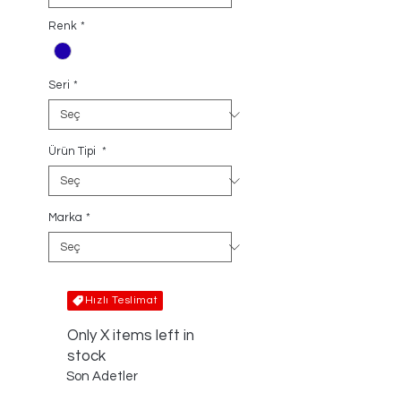
Renk
*
Seri
*
Ürün Tipi
*
Marka
*
Hızlı Teslimat
Only X items left in
stock
Son Adetler