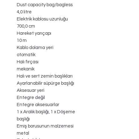
Dust capacity bag/bagless
4,0 litre
Elektrik kablosu uzunluğu
700,0 cm
Hareket yarıçapı
10 m
Kablo dolama yeri
otomatik
Halı fırçası
mekanik
Halı ve sert zemin başlıkları
Ayarlanabilir süpürge başlığı
Aksesuar yeri
Entegre değil
Entegre aksesuarlar
1 x Aralık başlığı, 1 x Döşeme
başlığı
Emiş borusunun malzemesi
metal