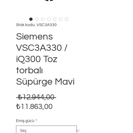
Stok kodu: VSC3A330
Siemens
VSC3A330 /
iQ300 Toz
torbalı
Süpürge Mavi
Normal
 ₺12.944,00 
İndirimli
Fiyat
₺11.863,00
Fiyat
Emiş gücü
*