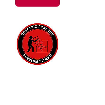
İle 48 Saat İçinde
Adresinde.