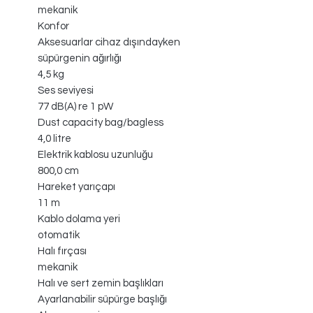
mekanik
Konfor
Aksesuarlar cihaz dışındayken
süpürgenin ağırlığı
4,5 kg
Ses seviyesi
77 dB(A) re 1 pW
Dust capacity bag/bagless
4,0 litre
Elektrik kablosu uzunluğu
800,0 cm
Hareket yarıçapı
11 m
Kablo dolama yeri
otomatik
Halı fırçası
mekanik
Halı ve sert zemin başlıkları
Ayarlanabilir süpürge başlığı