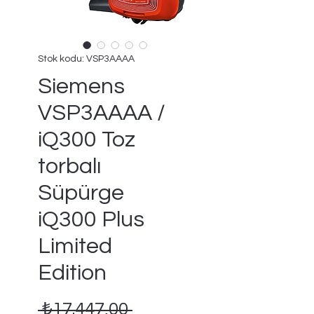
Stok kodu: VSP3AAAA
Siemens
VSP3AAAA /
iQ300 Toz
torbalı
Süpürge
iQ300 Plus
Limited
Edition
Normal
 ₺17.447,00 