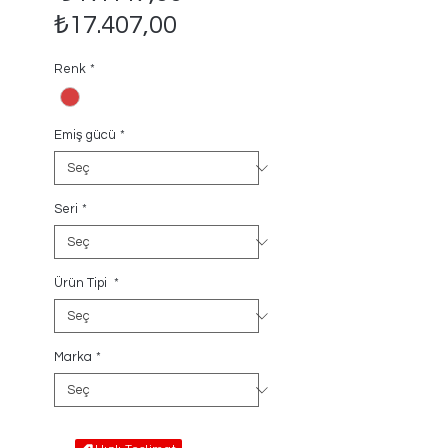
İndirimli
Fiyat
₺17.407,00
Fiyat
Renk
*
Emiş gücü
*
Seri
*
Ürün Tipi
*
Marka
*