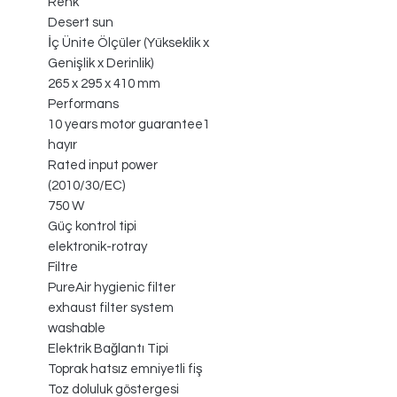
Renk
Desert sun
İç Ünite Ölçüler (Yükseklik x
Genişlik x Derinlik)
265 x 295 x 410 mm
Performans
10 years motor guarantee1
hayır
Rated input power
(2010/30/EC)
750 W
Güç kontrol tipi
elektronik-rotray
Filtre
PureAir hygienic filter
exhaust filter system
washable
Elektrik Bağlantı Tipi
Toprak hatsız emniyetli fiş
Toz doluluk göstergesi