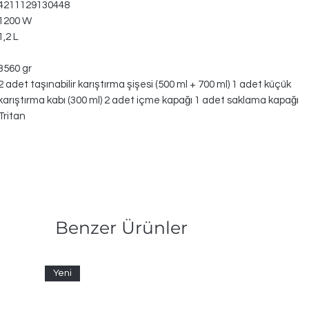
4211129130448
1200 W
1,2 L
3560 gr
2 adet taşınabilir karıştırma şişesi (500 ml + 700 ml) 1 adet küçük
karıştırma kabı (300 ml) 2 adet içme kapağı 1 adet saklama kapağı
Tritan
Benzer Ürünler
Yeni