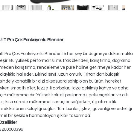
LT Pro Çok Fonksiyonlu Blender
t Pro Çok Fonksiyonlu Blender ile her şey bir düğmeye dokunmakla
eşir. Bu yüksek performanslı mutfak blenderi, karıştırma, doğrama
meden karıştırma, rendeleme ve püre haline getirmeye kadar her
olaylıkla halleder. Birinci sınıf, uzun ömürlü Tritan'dan bulaşık
inde yıkanabilir bir dizi aksesuara sahip olan bu ürün, hareket
yken smoothie'ler, lezzetli çorbalar, taze çekilmiş kahve ve daha
 için mükemmeldir. Yüksek kaliteli paslanmaz çelik bıçakları ve altı
ızı, kısa sürede mükemmel sonuçlar sağlarken, üç otomatik
 ek kullanım kolaylığı sağlar. Tüm bunlar, işlevi, güvenliği ve estetiği
l bir şekilde harmanlayan şık bir tasarımda.
zellikler
3200000396