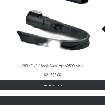
SİEMENS / Şarjlı Süpürge iQ500 Mavi
Fiyat
₺21.522,00
Sepete Ekle