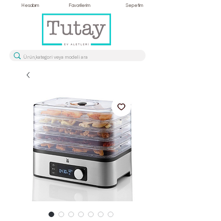
Hesabım
Favorilerim
Sepetim