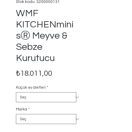
Stok kodu: 3200000131
WMF
KITCHENmini
sⓇ Meyve &
Sebze
Kurutucu
Fiyat
₺18.011,00
Küçük ev aletleri
*
Marka
*