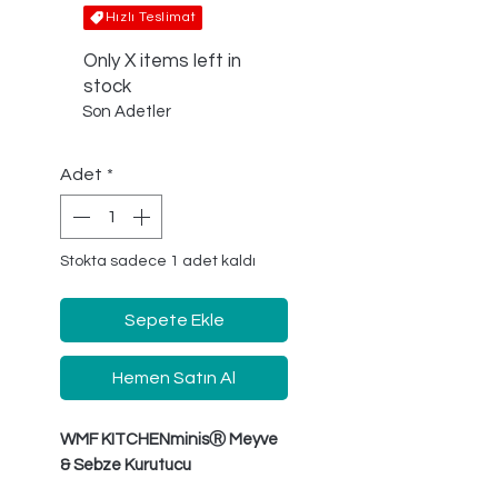
Hızlı Teslimat
Only X items left in
stock
Son Adetler
Adet
*
Stokta sadece 1 adet kaldı
Sepete Ekle
Hemen Satın Al
WMF KITCHENminisⓇ Meyve
& Sebze Kurutucu