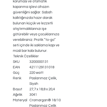
koruması ve otomatik
kapanma işlevi cihazın
güvenliğini sağlar. Sabah
kalktığınızda hazır olarak
bulunan küçük ve lezzetli
atıştırmalıklarınızı işe
götürebilir veya çocuklarınıza
verebilirsiniz. Pratik “to-go”
seti içinde iki saklama kapı ve
müsli bar kabı bulunur.
Teknik Özellikler
SKU
3200000131
EAN
4211129131018
Güç
220 watt
Renk
Paslanmaz Çelik,
Siyah
Boyut
27,7 x 18,8 x 20,4
Ağırlık
3041
Materyal
Cromargan® 18/10
Paslanmaz Çelik