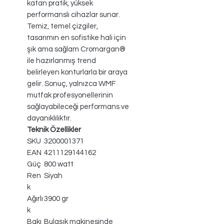
katan pratik, yüksek
performanslı cihazlar sunar.
Temiz, temel çizgiler,
tasarımın en sofistike hali için
şık ama sağlam Cromargan®
ile hazırlanmış trend
belirleyen konturlarla bir araya
gelir. Sonuç, yalnızca WMF
mutfak profesyonellerinin
sağlayabileceği performans ve
dayanıklılıktır.
Teknik Özellikler
SKU
3200001371
EAN
4211129144162
Güç
800 watt
Ren
Siyah
k
Ağırlı
3900 gr
k
Bakı
Bulaşık makinesinde