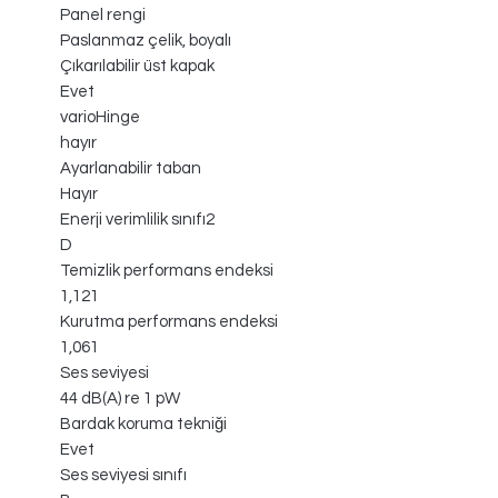
Panel rengi
Paslanmaz çelik, boyalı
Çıkarılabilir üst kapak
Evet
varioHinge
hayır
Ayarlanabilir taban
Hayır
Enerji verimlilik sınıfı2
D
Temizlik performans endeksi
1,121
Kurutma performans endeksi
1,061
Ses seviyesi
44 dB(A) re 1 pW
Bardak koruma tekniği
Evet
Ses seviyesi sınıfı