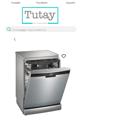
Hesabım
Favorilerim
Sepetim