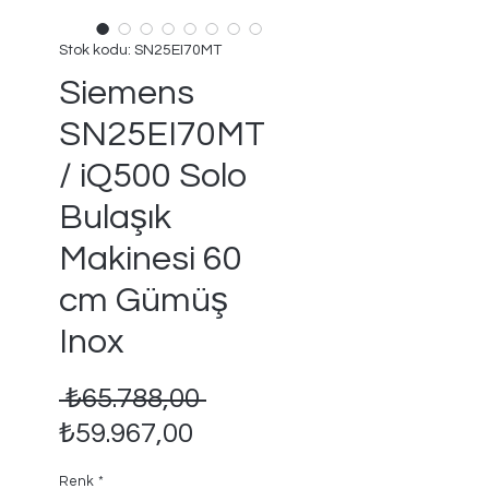
Stok kodu: SN25EI70MT
Siemens
SN25EI70MT
/ iQ500 Solo
Bulaşık
Makinesi 60
cm Gümüş
Inox
Normal
 ₺65.788,00 
İndirimli
Fiyat
₺59.967,00
Fiyat
Renk
*