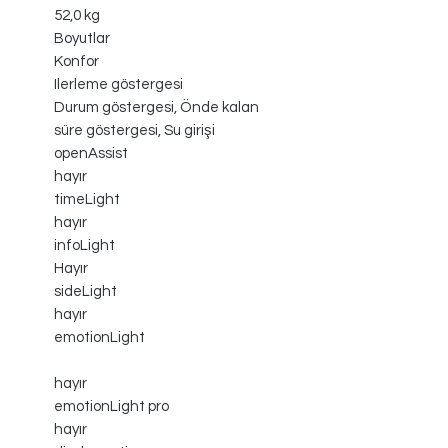
52,0 kg
Boyutlar
Konfor
Ilerleme göstergesi
Durum göstergesi, Önde kalan
süre göstergesi, Su girişi
openAssist
hayır
timeLight
hayır
infoLight
Hayır
sideLight
hayır
emotionLight
hayır
emotionLight pro
hayır