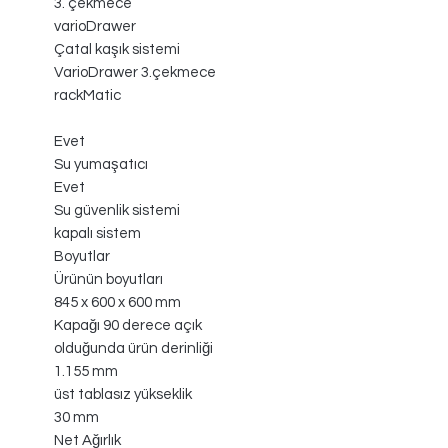
3. çekmece
varioDrawer
Çatal kaşık sistemi
VarioDrawer 3.çekmece
rackMatic
Evet
Su yumaşatıcı
Evet
Su güvenlik sistemi
kapalı sistem
Boyutlar
Ürünün boyutları
845 x 600 x 600 mm
Kapağı 90 derece açık
olduğunda ürün derinliği
1.155 mm
üst tablasız yükseklik
30 mm
Net Ağırlık