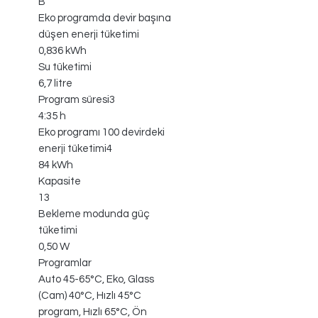
B
Eko programda devir başına
düşen enerji tüketimi
0,836 kWh
Su tüketimi
6,7 litre
Program süresi3
4:35 h
Eko programı 100 devirdeki
enerji tüketimi4
84 kWh
Kapasite
13
Bekleme modunda güç
tüketimi
0,50 W
Programlar
Auto 45-65°C, Eko, Glass
(Cam) 40°C, Hızlı 45°C
program, Hızlı 65°C, Ön