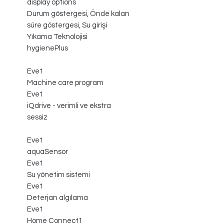
display options
Durum göstergesi, Önde kalan
süre göstergesi, Su girişi
Yıkama Teknolojisi
hygienePlus
Evet
Machine care program
Evet
iQdrive - verimli ve ekstra
sessiz
Evet
aquaSensor
Evet
Su yönetim sistemi
Evet
Deterjan algılama
Evet
Home Connect1