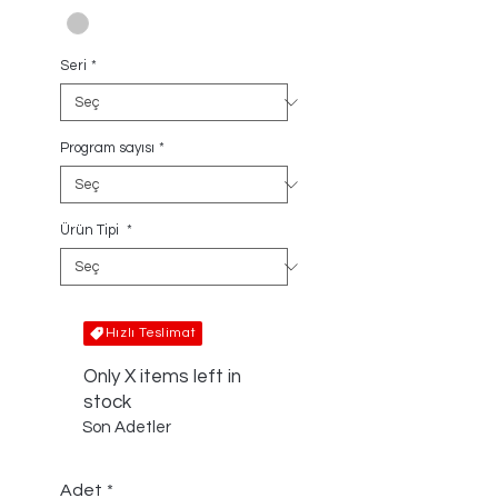
Seri
*
Program sayısı
*
Ürün Tipi
*
Hızlı Teslimat
Only X items left in
stock
Son Adetler
Adet
*