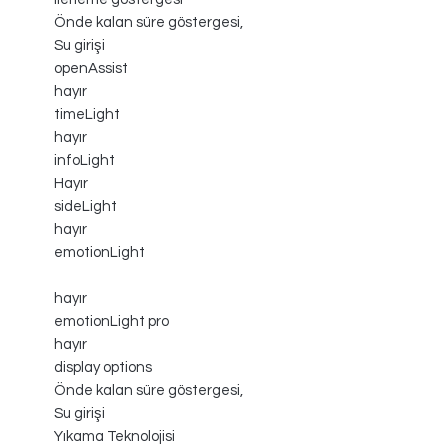
Önde kalan süre göstergesi,
Su girişi
openAssist
hayır
timeLight
hayır
infoLight
Hayır
sideLight
hayır
emotionLight
hayır
emotionLight pro
hayır
display options
Önde kalan süre göstergesi,
Su girişi
Yıkama Teknolojisi