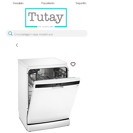
Hesabım
Favorilerim
Sepetim