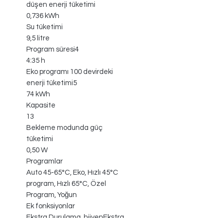
düşen enerji tüketimi
0,736 kWh
Su tüketimi
9,5 litre
Program süresi4
4:35 h
Eko programı 100 devirdeki
enerji tüketimi5
74 kWh
Kapasite
13
Bekleme modunda güç
tüketimi
0,50 W
Programlar
Auto 45-65°C, Eko, Hızlı 45°C
program, Hızlı 65°C, Özel
Program, Yoğun
Ek fonksiyonlar
Ekstra Durulama, hijyenEkstra,