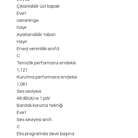
Çıkarılabilir üst kapak
Evet
varioHinge
hayır
Ayarlanabilir taban
Hayır
Enerji verimlilik sınıfı3
C
Temizlik performans endeksi
1,121
Kurutma performans endeksi
1,061
Ses seviyesi
48 dB(A) re 1 pW
Bardak koruma tekniği
Evet
Ses seviyesi sınıfı
C
Eko programda devir başına