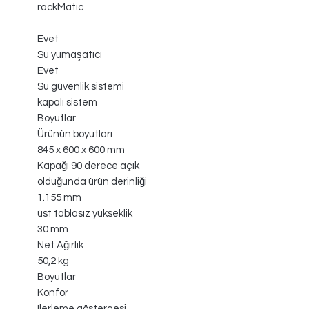
rackMatic
Evet
Su yumaşatıcı
Evet
Su güvenlik sistemi
kapalı sistem
Boyutlar
Ürünün boyutları
845 x 600 x 600 mm
Kapağı 90 derece açık
olduğunda ürün derinliği
1.155 mm
üst tablasız yükseklik
30 mm
Net Ağırlık
50,2 kg
Boyutlar
Konfor
Ilerleme göstergesi