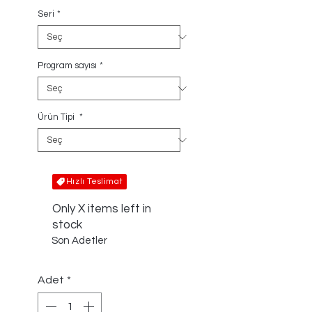
Seri
*
Program sayısı
*
Ürün Tipi
*
Hızlı Teslimat
Only X items left in
stock
Son Adetler
Adet
*