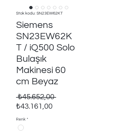
Stok kodu: SN23EW62KT
Siemens
SN23EW62K
T / iQ500 Solo
Bulaşık
Makinesi 60
cm Beyaz
Normal
 ₺45.652,00 
İndirimli
Fiyat
₺43.161,00
Fiyat
Renk
*