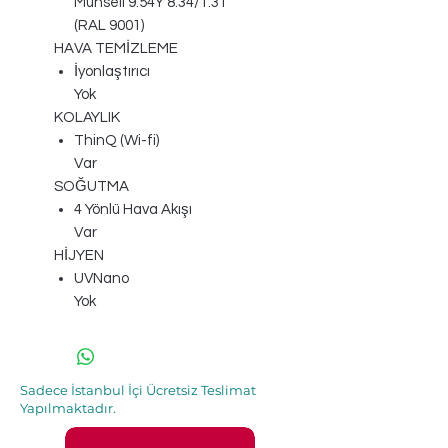
Munsell 9.54Y 8.34/1.31
(RAL 9001)
HAVA TEMİZLEME
İyonlaştırıcı
Yok
KOLAYLIK
ThinQ (Wi-fi)
Var
SOĞUTMA
4 Yönlü Hava Akışı
Var
HİJYEN
UVNano
Yok
Sadece İstanbul İçi Ücretsiz Teslimat
Yapılmaktadır.