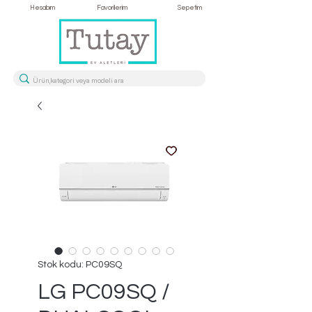
Hesabım
Favorilerim
Sepetim
Stok kodu: PC09SQ
LG PC09SQ /