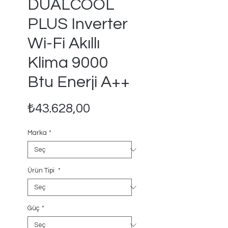
DUALCOOL
PLUS Inverter
Wi-Fi Akıllı
Klima 9000
Btu Enerji A++
Fiyat
₺43.628,00
Marka
*
Ürün Tipi
*
Güç
*