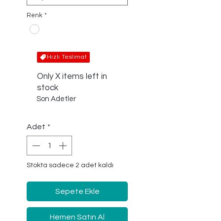
Renk
*
Hızlı Teslimat
Only X items left in
stock
Son Adetler
Adet
*
Stokta sadece 2 adet kaldı
Sepete Ekle
Hemen Satın Al