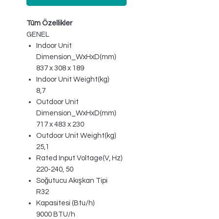
Tüm Özellikler
GENEL
Indoor Unit
Dimension_WxHxD(mm)
837 x 308 x 189
Indoor Unit Weight(kg)
8,7
Outdoor Unit
Dimension_WxHxD(mm)
717 x 483 x 230
Outdoor Unit Weight(kg)
25,1
Rated Input Voltage(V, Hz)
220-240, 50
Soğutucu Akışkan Tipi
R32
Kapasitesi (Btu/h)
9000 BTU/h