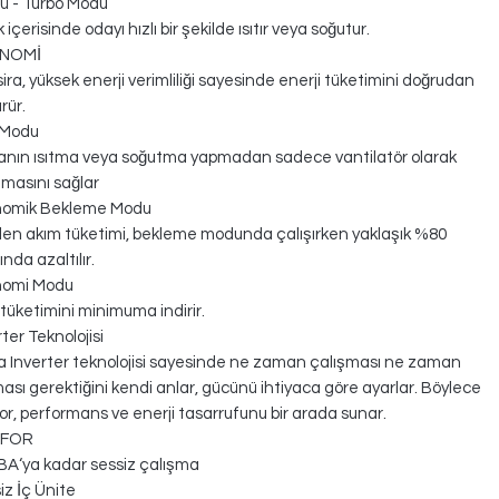
ü - Turbo Modu
 içerisinde odayı hızlı bir şekilde ısıtır veya soğutur.
NOMİ
ira, yüksek enerji verimliliği sayesinde enerji tüketimini doğrudan
rür.
 Modu
anın ısıtma veya soğutma yapmadan sadece vantilatör olarak
şmasını sağlar
nomik Bekleme Modu
len akım tüketimi, bekleme modunda çalışırken yaklaşık %80
nda azaltılır.
nomi Modu
tüketimini minimuma indirir.
ter Teknolojisi
a Inverter teknolojisi sayesinde ne zaman çalışması ne zaman
ası gerektiğini kendi anlar, gücünü ihtiyaca göre ayarlar. Böylece
or, performans ve enerji tasarrufunu bir arada sunar.
FOR
BA‘ya kadar sessiz çalışma
iz İç Ünite