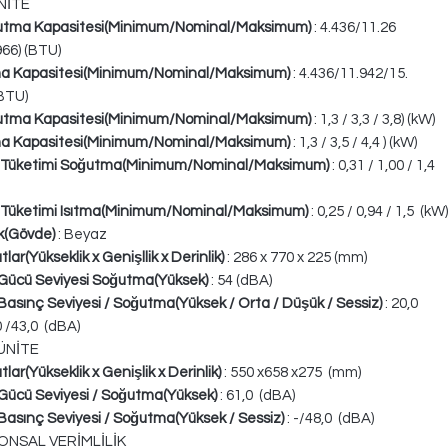
NİTE
utma Kapasitesi(Minimum/Nominal/Maksimum)
: 4.436/11.26
966) (BTU)
ma Kapasitesi(Minimum/Nominal/Maksimum)
: 4.436/11.942/15.
(BTU)
utma Kapasitesi(Minimum/Nominal/Maksimum)
: 1,3 / 3,3 / 3,8) (kW)
ma Kapasitesi(Minimum/Nominal/Maksimum)
: 1,3 / 3,5 / 4,4 ) (kW)
 Tüketimi Soğutma(Minimum/Nominal/Maksimum)
: 0,31 / 1,00 / 1,4
Tüketimi Isıtma(Minimum/Nominal/Maksimum)
: 0,25 / 0,94 / 1,5 (kW)
k(Gövde)
: Beyaz
lar(Yükseklik x Genişllik x Derinlik)
: 286 x 770 x 225 (mm)
Gücü Seviyesi Soğutma(Yüksek)
: 54 (dBA)
Basınç Seviyesi / Soğutma(Yüksek / Orta / Düşük / Sessiz)
: 20,0
0 /43,0 (dBA)
 ÜNİTE
tlar(Yükseklik x Genişlik x Derinlik)
: 550 x658 x275 (mm)
Gücü Seviyesi / Soğutma(Yüksek)
: 61,0 (dBA)
Basınç Seviyesi / Soğutma(Yüksek / Sessiz)
: -/48,0 (dBA)
ONSAL VERİMLİLİK