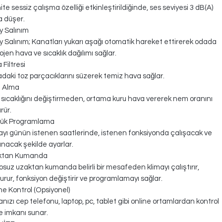
ite sessiz çalışma özelliği etkinleştirildiğinde, ses seviyesi 3 dB(A)
 düşer.
y Salınım
y Salınım; Kanatları yukarı aşağı otomatik hareket ettirerek odada
jen hava ve sıcaklık dağılımı sağlar.
 Filtresi
daki toz parçacıklarını süzerek temiz hava sağlar.
 Alma
sıcaklığını değiştirmeden, ortama kuru hava vererek nem oranını
rür.
lük Programlama
ayı günün istenen saatlerinde, istenen fonksiyonda çalışacak ve
nacak şekilde ayarlar.
ktan Kumanda
osuz uzaktan kumanda belirli bir mesafeden klimayı çalıştırır,
urur, fonksiyon değiştirir ve programlamayı sağlar.
ne Kontrol (Opsiyonel)
anızı cep telefonu, laptop, pc, tablet gibi online ortamlardan kontrol
 imkanı sunar.