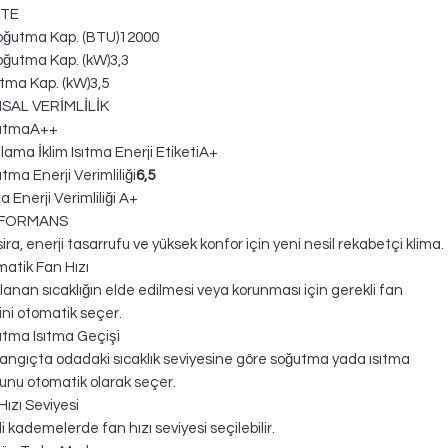
İTE
oğutma Kap. (BTU)12000
ğutma Kap. (kW)3,3
ıtma Kap. (kW)3,5
AL VERİMLİLİK
utmaA++
lama İklim Isıtma Enerji EtiketiA+
tma Enerji Verimliliği
6,5
a Enerji Verimliliği A+
FORMANS
ira, enerji tasarrufu ve yüksek konfor için yeni nesil rekabetçi klima.
atik Fan Hızı
lanan sıcaklığın elde edilmesi veya korunması için gerekli fan
ini otomatik seçer.
tma Isıtma Geçişi
angıçta odadaki sıcaklık seviyesine göre soğutma yada ısıtma
nu otomatik olarak seçer.
Hızı Seviyesi
li kademelerde fan hızı seviyesi seçilebilir.