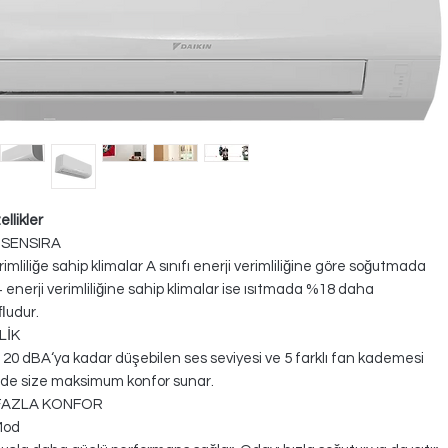
llikler
 SENSIRA
imliliğe sahip klimalar A sınıfı enerji verimliliğine göre soğutmada
 enerji verimliliğine sahip klimalar ise ısıtmada %18 daha
ﬂudur.
LİK
 20 dBA‘ya kadar düşebilen ses seviyesi ve 5 farklı fan kademesi
de size maksimum konfor sunar.
FAZLA KONFOR
Mod