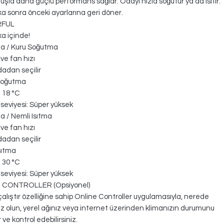
 tuşla daha güçlü performans sağlar. Odayı hızla soğutur ya da ısıtır.
ka sonra önceki ayarlarına geri döner.
FUL
ka içinde!
a / Kuru Soğutma
 ve fan hızı
adan seçilir
Soğutma
: 18 °C
 seviyesi: Süper yüksek
 / Nemli Isıtma
 ve fan hızı
adan seçilir
sıtma
: 30 °C
 seviyesi: Süper yüksek
 CONTROLLER (Opsiyonel)
çalıştır özelliğine sahip Online Controller uygulamasıyla, nerede
ız olun, yerel ağınız veya internet üzerinden klimanızın durumunu
r ve kontrol edebilirsiniz.