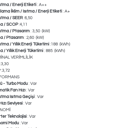
tma / Enerji Etiketi
: A++
lama İklim / Isıtma / Enerji Etiketi
: A+
utma / SEER
:6,50
ma / SCOP
:4,11
tma / Ptasarım
: 3,50 (kW)
ma / Ptasarım
: 2,60 (kW)
tma / Yıllık Enerji Tüketimi
:188 (kWh)
a / Yıllık Enerji Tüketimi
: 885 (kWh)
İNAL VERİMLİLİK
:3,30
P
:3,72
FORMANS
ü - Turbo Modu
: Var
atik Fan Hızı
: Var
tma Isıtma Geçişi
: Var
Hızı Seviyesi
: Var
NOMİ
rter Teknolojisi
: Var
nomi Modu
: Var