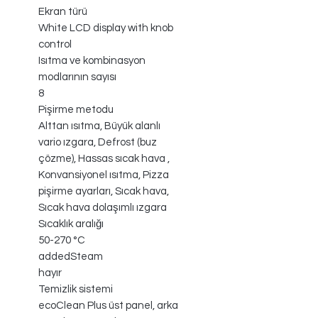
Ekran türü
White LCD display with knob
control
Isıtma ve kombinasyon
modlarının sayısı
8
Pişirme metodu
Alttan ısıtma, Büyük alanlı
vario ızgara, Defrost (buz
çözme), Hassas sıcak hava ,
Konvansiyonel ısıtma, Pizza
pişirme ayarları, Sıcak hava,
Sıcak hava dolaşımlı ızgara
Sıcaklık aralığı
50-270 °C
addedSteam
hayır
Temizlik sistemi
ecoClean Plus üst panel, arka