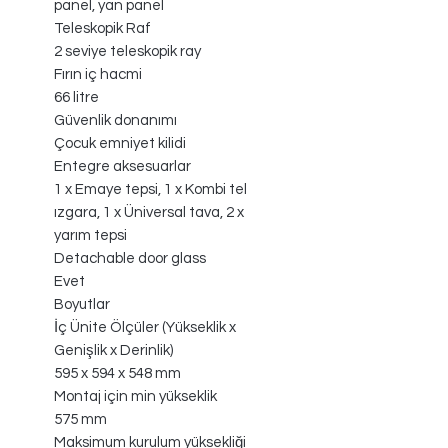
panel, yan panel
Teleskopik Raf
2 seviye teleskopik ray
Fırın iç hacmi
66 litre
Güvenlik donanımı
Çocuk emniyet kilidi
Entegre aksesuarlar
1 x Emaye tepsi, 1 x Kombi tel
ızgara, 1 x Üniversal tava, 2 x
yarım tepsi
Detachable door glass
Evet
Boyutlar
İç Ünite Ölçüler (Yükseklik x
Genişlik x Derinlik)
595 x 594 x 548 mm
Montaj için min yükseklik
575 mm
Maksimum kurulum yüksekliği