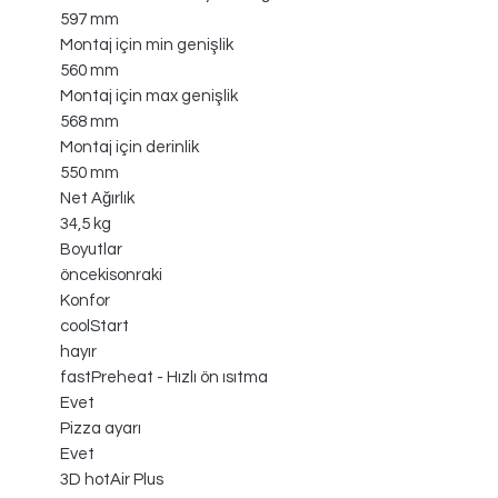
597 mm
Montaj için min genişlik
560 mm
Montaj için max genişlik
568 mm
Montaj için derinlik
550 mm
Net Ağırlık
34,5 kg
Boyutlar
öncekisonraki
Konfor
coolStart
hayır
fastPreheat - Hızlı ön ısıtma
Evet
Pizza ayarı
Evet
3D hotAir Plus