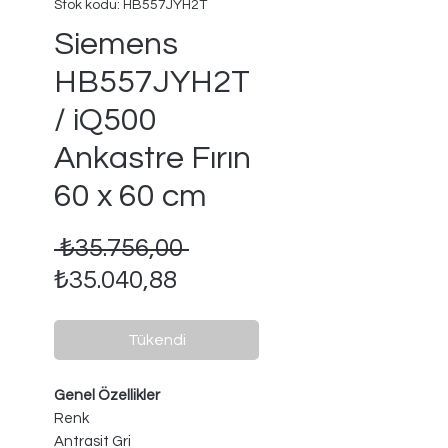
Stok kodu: HB557JYH2T
Siemens
HB557JYH2T
/ iQ500
Ankastre Fırın
60 x 60 cm
Normal
 ₺35.756,00 
İndirimli
Fiyat
₺35.040,88
Fiyat
Tükendi
Genel Özellikler
Renk
Antrasit Gri