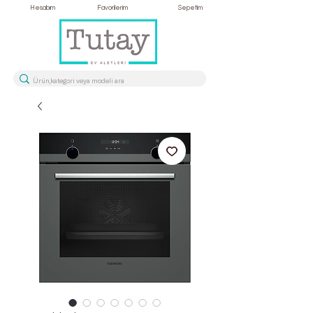
Hesabım
Favorilerim
Sepetim