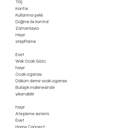
TR]
Konfor
Kullanma şekli
Düğme ile kontrol
Zamanlayıcı
Hayır
stepFlame
Evet
Wok Ocak Gözü
hayır
Ocak ızgarası
Döküm demir ocak ızgarası
Bulaşık makinesinde
yıkanabilir
hayır
Ateşleme sistemi
Evet
Home Connect