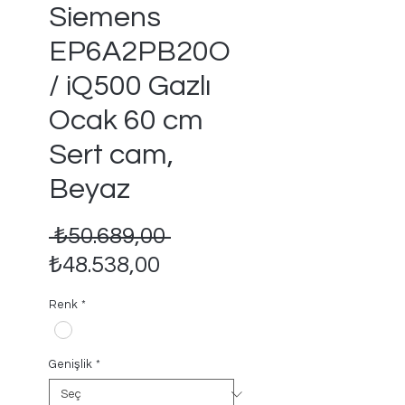
Siemens
EP6A2PB20O
/ iQ500 Gazlı
Ocak 60 cm
Sert cam,
Beyaz
Normal
 ₺50.689,00 
İndirimli
Fiyat
₺48.538,00
Fiyat
Renk
*
Genişlik
*