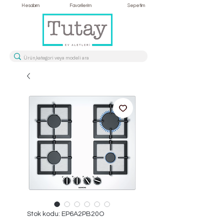
Hesabım
Favorilerim
Sepetim
Stok kodu: EP6A2PB20O