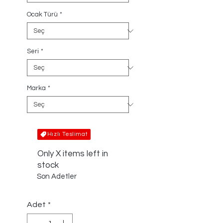
Ocak Türü
*
Seri
*
Marka
*
Hızlı Teslimat
Only X items left in
stock
Son Adetler
Adet
*