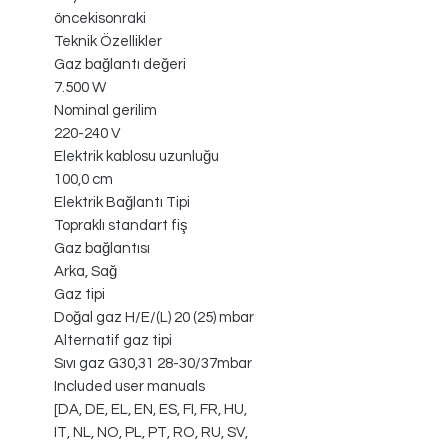
öncekisonraki
Teknik Özellikler
Gaz bağlantı değeri
7.500 W
Nominal gerilim
220-240 V
Elektrik kablosu uzunluğu
100,0 cm
Elektrik Bağlantı Tipi
Topraklı standart fiş
Gaz bağlantısı
Arka, Sağ
Gaz tipi
Doğal gaz H/E/(L) 20 (25) mbar
Alternatif gaz tipi
Sıvı gaz G30,31 28-30/37mbar
Included user manuals
[DA, DE, EL, EN, ES, FI, FR, HU,
IT, NL, NO, PL, PT, RO, RU, SV,