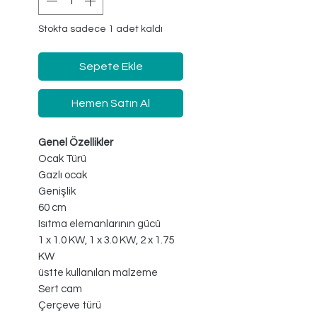
Stokta sadece 1 adet kaldı
Sepete Ekle
Hemen Satın Al
Genel Özellikler
Ocak Türü
Gazlı ocak
Genişlik
60 cm
Isıtma elemanlarının gücü
1 x 1.0 KW, 1 x 3.0 KW, 2 x 1.75
KW
üstte kullanılan malzeme
Sert cam
Çerçeve türü