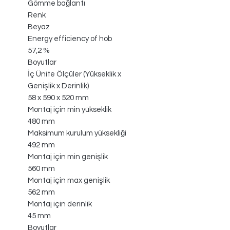
Gömme bağlantı
Renk
Beyaz
Energy efficiency of hob
57,2 %
Boyutlar
İç Ünite Ölçüler (Yükseklik x
Genişlik x Derinlik)
58 x 590 x 520 mm
Montaj için min yükseklik
480 mm
Maksimum kurulum yüksekliği
492 mm
Montaj için min genişlik
560 mm
Montaj için max genişlik
562 mm
Montaj için derinlik
45 mm
Boyutlar