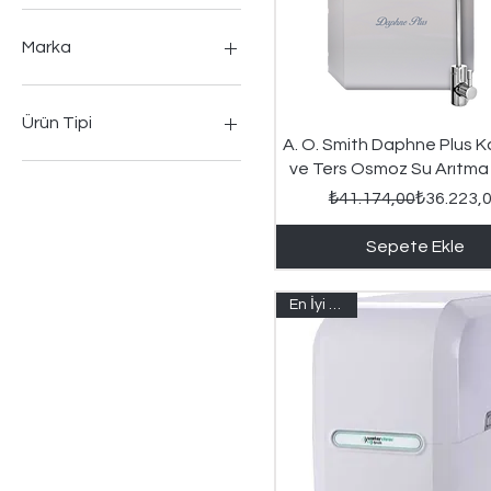
Marka
A. O. Smith
Ürün Tipi
Hızlı Bakış
A. O. Smith Daphne Plus K
Sebilli Su Arıtma
ve Ters Osmoz Su Arıtma 
Tezgah Altı
Normal Fi
İndirimli F
₺41.174,00
₺36.223,
Sepete Ekle
En İyi Fiyat