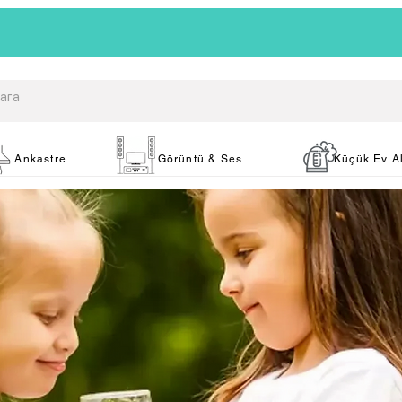
Ankastre
Görüntü & Ses
Küçük Ev Al