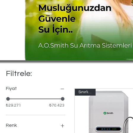
Filtrele:
Fiyat
Sınırlı Stok
₺29.271
₺70.423
Renk