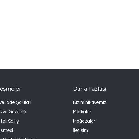
leşmeler
Daha Fazlası
 ve İade Şartları
Bizim hikayemiz
lik ve Güvenlik
Markalar
eli Satış
Mağazalar
eşmesi
İletişim