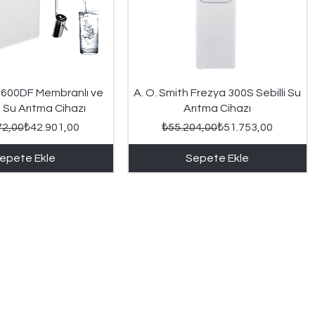
Hızlı Bakış
Hızlı Bakış
h 600DF Membranlı ve
A. O. Smith Frezya 300S Sebilli Su
 Su Arıtma Cihazı
Arıtma Cihazı
Normal Fiyat
İndirimli Fiyat
Normal Fiyat
İndirimli Fiyat
72,00
₺42.901,00
₺55.204,00
₺51.753,00
epete Ekle
Sepete Ekle