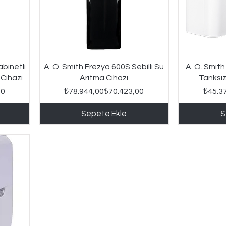
Hızlı Bakış
abinetli
A. O. Smith Frezya 600S Sebilli Su
A. O. Smit
Cihazı
Arıtma Cihazı
Tanksız
yat
iyat
Normal Fiyat
İndirimli Fiyat
00
₺78.944,00
₺70.423,00
₺45.3
Sepete Ekle
S