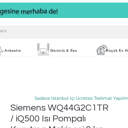
Ankastre
Görüntü & Ses
Küçük Ev Al
Sadece İstanbul İçi Ücretsiz Teslimat Yapılm
Siemens WQ44G2C1TR
/ iQ500 Isı Pompalı