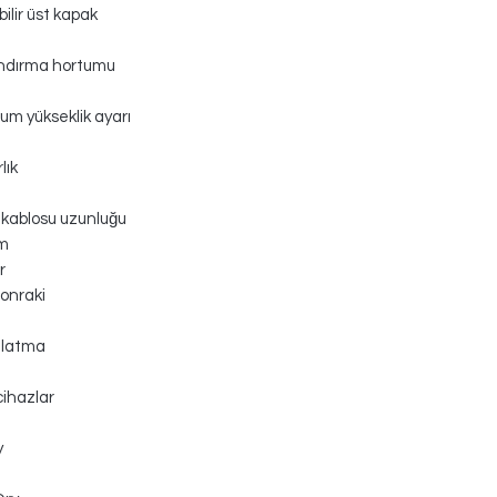
bilir üst kapak
ndırma hortumu
m yükseklik ayarı
lık
k kablosu uzunluğu
cm
r
onraki
nlatma
cihazlar
y