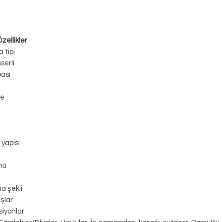
zellikler
 tipi
erli
pası
te
yapısı
nü
a şekli
şlar
siyonlar