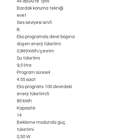
44 dB(A) re 1pW
Bardak koruma tekniği
evet
Ses seviyesi sınıfı
B
Eko programda devir başına
düşen enerji tüketimi
0,849 kWh/çevrim
Su tüketimi
9,5 litre
Program süresi4
4:55 saat
Eko programı 100 devirdeki
enerji tüketimi5
85 kWh
Kapasite
14
Bekleme modunda güç
tüketimi
0,50 W