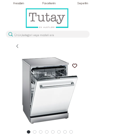
Hesabım
Favorilerim
Sepetim