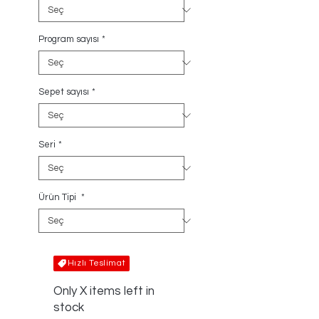
Program sayısı
*
Sepet sayısı
*
Seri
*
Ürün Tipi
*
Hızlı Teslimat
Only X items left in
stock