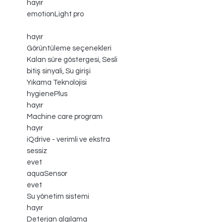
hayır
emotionLight pro
hayır
Görüntüleme seçenekleri
Kalan süre göstergesi, Sesli
bitiş sinyali, Su girişi
Yıkama Teknolojisi
hygienePlus
hayır
Machine care program
hayır
iQdrive - verimli ve ekstra
sessiz
evet
aquaSensor
evet
Su yönetim sistemi
hayır
Deterjan algılama