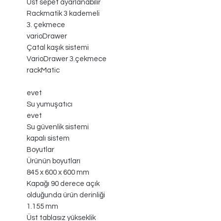
Üst sepet ayarlanabilir
Rackmatik 3 kademeli
3. çekmece
varioDrawer
Çatal kaşık sistemi
VarioDrawer 3.çekmece
rackMatic
evet
Su yumuşatıcı
evet
Su güvenlik sistemi
kapalı sistem
Boyutlar
Ürünün boyutları
845 x 600 x 600 mm
Kapağı 90 derece açık
olduğunda ürün derinliği
1.155 mm
Üst tablasız yükseklik