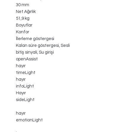
30 mm
Net Ağırlık
51,9 kg
Boyutlar
Konfor
İlerleme göstergesi
Kalan süre göstergesi, Sesli
bitiş sinyali, Su girişi
openAssist
hayır
timeLight
hayır
infoLight
Hayır
sideLight
hayır
emotionLight