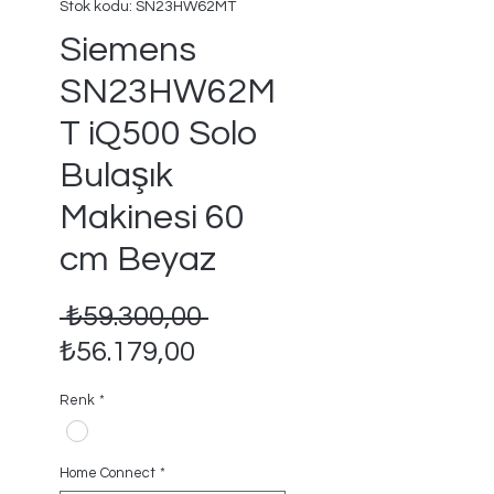
Stok kodu: SN23HW62MT
Siemens
SN23HW62M
T iQ500 Solo
Bulaşık
Makinesi 60
cm Beyaz
Normal
 ₺59.300,00 
İndirimli
Fiyat
₺56.179,00
Fiyat
Renk
*
Home Connect
*