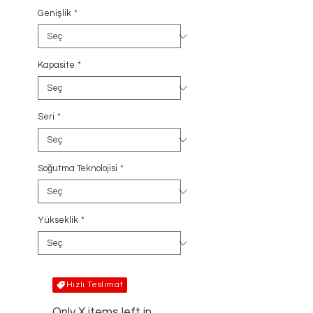
Genişlik
*
Kapasite
*
Seri
*
Soğutma Teknolojisi
*
Yükseklik
*
Hızlı Teslimat
Only X items left in