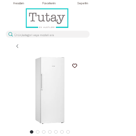
Hesabım
Favorilerim
Sepetim