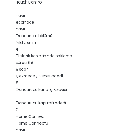
TouchControl
hayır
ecoMode
hayır
Dondurucu bölümü
Yıldız sınıfı
4
Elektrik kesintisinde saklama
süresi (h)
9 saat
Çekmece / Sepet adedi
5
Dondurucu kanatçık sayısı
1
Dondurucu kapı rafı adedi
0
Home Connect
Home Connect3
hayır