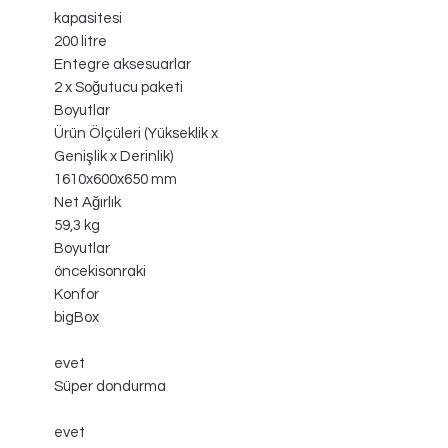
kapasitesi
200 litre
Entegre aksesuarlar
2 x Soğutucu paketi
Boyutlar
Ürün Ölçüleri (Yükseklik x
Genişlik x Derinlik)
1610x600x650 mm
Net Ağırlık
59,3 kg
Boyutlar
öncekisonraki
Konfor
bigBox
evet
Süper dondurma
evet