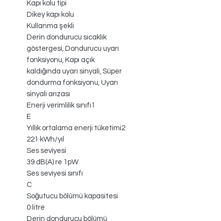
Kapı kolu tipi
Dikey kapı kolu
Kullanma şekli
Derin dondurucu sıcaklık
göstergesi, Dondurucu uyarı
fonksiyonu, Kapı açık
kaldığında uyarı sinyali, Süper
dondurma fonksiyonu, Uyarı
sinyali arızası
Enerji verimlilik sınıfı1
E
Yıllık ortalama enerji tüketimi2
221 kWh/yıl
Ses seviyesi
39 dB(A) re 1pW
Ses seviyesi sınıfı
C
Soğutucu bölümü kapasitesi
0 litre
Derin dondurucu bölümü