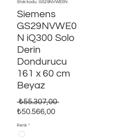
Stok kodu: GS29NVWE0N
Siemens
GS29NVWE0
N iQ300 Solo
Derin
Dondurucu
161 x 60 cm
Beyaz
Normal
 ₺55.307,00 
İndirimli
Fiyat
₺50.566,00
Fiyat
Renk
*