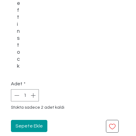
e
f
t
i
n
s
t
o
c
k
Adet
*
Stokta sadece 2 adet kaldı
Sepete Ekle