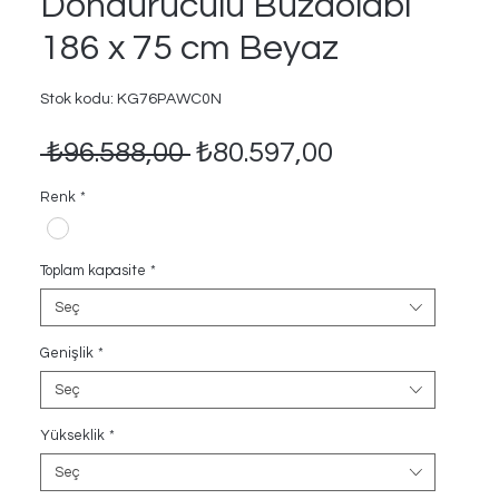
Donduruculu Buzdolabı
186 x 75 cm Beyaz
Stok kodu: KG76PAWC0N
Normal
İndirimli
 ₺96.588,00 
₺80.597,00
Fiyat
Fiyat
Renk
*
Toplam kapasite
*
Seç
Genişlik
*
Seç
Yükseklik
*
Seç