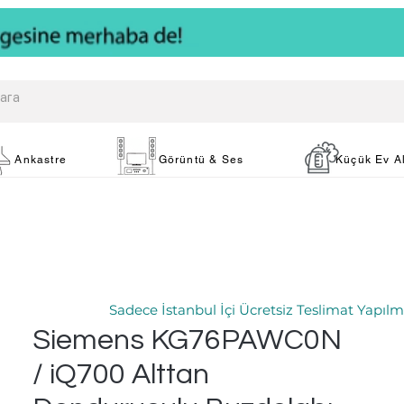
Ankastre
Görüntü & Ses
Küçük Ev Al
Sadece İstanbul İçi Ücretsiz Teslimat Yapılm
Siemens KG76PAWC0N
/ iQ700 Alttan