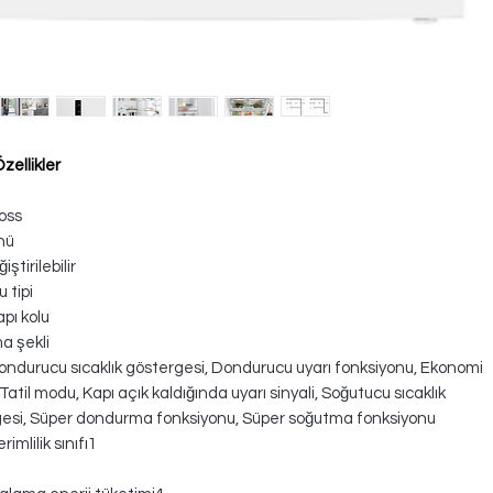
zellikler
oss
nü
iştirilebilir
u tipi
apı kolu
a şekli
ondurucu sıcaklık göstergesi, Dondurucu uyarı fonksiyonu, Ekonomi
atil modu, Kapı açık kaldığında uyarı sinyali, Soğutucu sıcaklık
esi, Süper dondurma fonksiyonu, Süper soğutma fonksiyonu
rimlilik sınıfı1