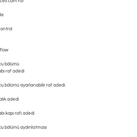
ces cam raf
de
ontrol
rflow
cu bölümü
bı raf adedi
u bölümü ayarlanabilir raf adedi
lık adedi
bı kapı rafı adedi
u bölümü aydınlatması