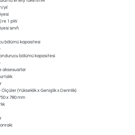
rtalama enerji tüketimi4
/yıl
iyesi
) re 1 pW
yesi sınıfı
u bölümü kapasitesi
e
ondurucu bölümü kapasitesi
e
 aksesuarlar
urtalık
r
 Ölçüler (Yükseklik x Genişlik x Derinlik)
750 x 780 mm
lık
r
onraki