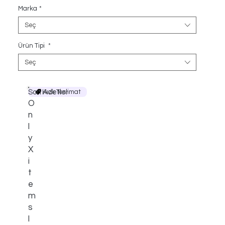
Marka
*
Seç
Ürün Tipi
*
Seç
Son Adetler
Hızlı Teslimat
O
n
l
y
X
i
t
e
m
s
l