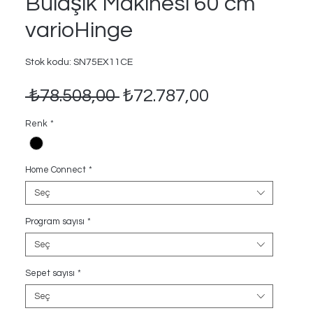
Bulaşık Makinesi 60 cm
varioHinge
Stok kodu: SN75EX11CE
Normal
İndirimli
 ₺78.508,00 
₺72.787,00
Fiyat
Fiyat
Renk
*
Home Connect
*
Seç
Program sayısı
*
Seç
Sepet sayısı
*
Seç