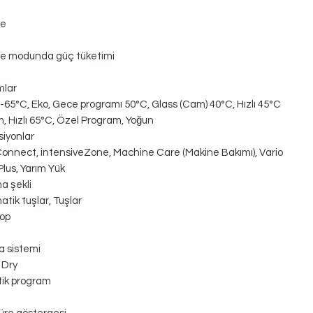
te
e modunda güç tüketimi
mlar
-65°C, Eko, Gece programı 50°C, Glass (Cam) 40°C, Hızlı 45°C
, Hızlı 65°C, Özel Program, Yoğun
siyonlar
nnect, intensiveZone, Machine Care (Makine Bakımı), Vario
lus, Yarım Yük
a şekli
tik tuşlar, Tuşlar
op
 sistemi
 Dry
ik program