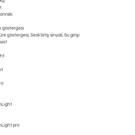
 kg
r
onraki
e göstergesi
re göstergesi, Sesli bitiş sinyali, Su girişi
sist
ght
ht
ht
nLight
Light pro