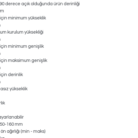
90 derece açık olduğunda ürün derinliği
mm
için minimum yükseklik
m
m kurulum yüksekliği
m
için minimum genişlik
m
için maksimum genişlik
m
çin derinlik
m
asız yükseklik
lık
yarlanabilir
/ 50-160 mm
ön ağırlığı (min - maks)