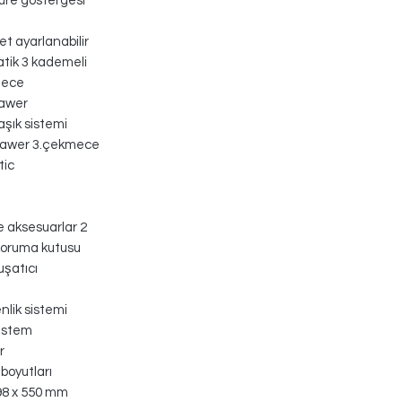
üre göstergesi
et ayarlanabilir
tik 3 kademeli
mece
rawer
aşık sistemi
rawer 3.çekmece
tic
 aksesuarlar 2
koruma kutusu
şatıcı
nlik sistemi
sistem
r
boyutları
98 x 550 mm