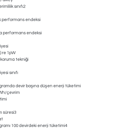
rimlilik sınıfı2
k performans endeksi
a performans endeksi
iyesi
) re 1pW
koruma tekniği
yesi sınıfı
gramda devir başına düşen enerji tüketimi
kWh/çevrim
timi
 süresi3
at
gramı 100 devirdeki enerji tüketimi4