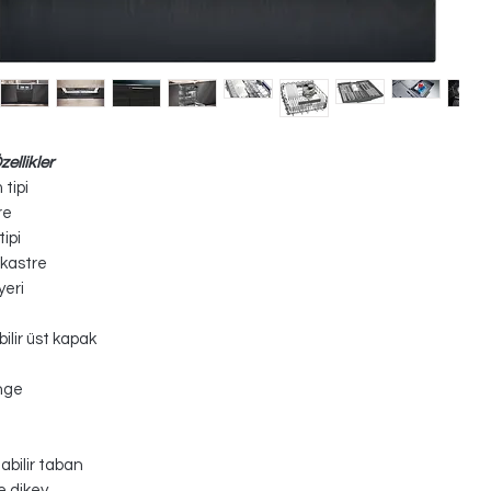
ellikler
 tipi
re
ipi
kastre
yeri
bilir üst kapak
nge
abilir taban
e dikey