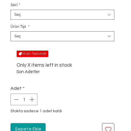
Seri
*
Seç
Ürün Tipi
*
Seç
Hızlı Teslimat
Only X items left in stock
Son Adetler
Adet
*
Stokta sadece 1 adet kaldı
Sepete Ekle